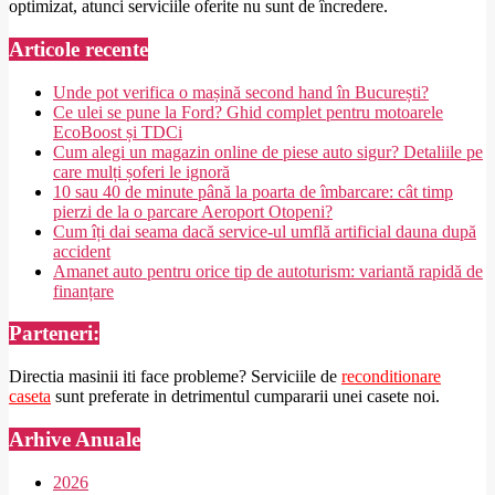
optimizat, atunci serviciile oferite nu sunt de încredere.
2025-
Articole recente
02-
26
Unde pot verifica o mașină second hand în București?
Ce ulei se pune la Ford? Ghid complet pentru motoarele
EcoBoost și TDCi
Cum alegi un magazin online de piese auto sigur? Detaliile pe
care mulți șoferi le ignoră
10 sau 40 de minute până la poarta de îmbarcare: cât timp
pierzi de la o parcare Aeroport Otopeni?
Cum îți dai seama dacă service-ul umflă artificial dauna după
accident
Amanet auto pentru orice tip de autoturism: variantă rapidă de
finanțare
Parteneri:
Directia masinii iti face probleme? Serviciile de
reconditionare
caseta
sunt preferate in detrimentul cumpararii unei casete noi.
Arhive Anuale
2026