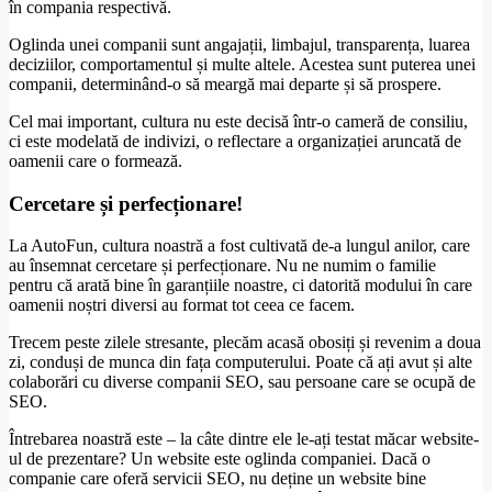
în compania respectivă.
Oglinda unei companii sunt angajații, limbajul, transparența, luarea
deciziilor, comportamentul și multe altele. Acestea sunt puterea unei
companii, determinând-o să meargă mai departe și să prospere.
Cel mai important, cultura nu este decisă într-o cameră de consiliu,
ci este modelată de indivizi, o reflectare a organizației aruncată de
oamenii care o formează.
Cercetare și perfecționare!
La AutoFun, cultura noastră a fost cultivată de-a lungul anilor, care
au însemnat cercetare și perfecționare. Nu ne numim o familie
pentru că arată bine în garanțiile noastre, ci datorită modului în care
oamenii noștri diversi au format tot ceea ce facem.
Trecem peste zilele stresante, plecăm acasă obosiți și revenim a doua
zi, conduși de munca din fața computerului. Poate că ați avut și alte
colaborări cu diverse companii SEO, sau persoane care se ocupă de
SEO.
Întrebarea noastră este – la câte dintre ele le-ați testat măcar website-
ul de prezentare? Un website este oglinda companiei. Dacă o
companie care oferă servicii SEO, nu deține un website bine