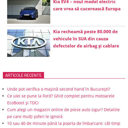
Kia EV4 – noul model electric
care vrea să cucerească Europa
Kia recheamă peste 80.000 de
vehicule în SUA din cauza
defectelor de airbag și cablare
ARTICOLE RECENTE
Unde pot verifica o mașină second hand în București?
Ce ulei se pune la Ford? Ghid complet pentru motoarele
EcoBoost și TDCi
Cum alegi un magazin online de piese auto sigur? Detaliile
pe care mulți șoferi le ignoră
10 sau 40 de minute până la poarta de îmbarcare: cât timp