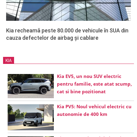
Kia recheamă peste 80.000 de vehicule în SUA din
cauza defectelor de airbag și cablare
2025-
02-
27
KIA
Kia EV5, un nou SUV electric
pentru familie, este atat scump,
cat si bine pozitionat
Kia PV5: Noul vehicul electric cu
autonomie de 400 km