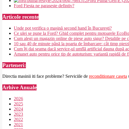
Ford Puma Gen-E (2024
Ford Fiesta ne paraseste defintiv?
Articole recente
Unde pot verifica o mașină second hand în București?
Ce ulei se pune la Ford? Ghid complet pentru motoarele EcoB
Cum alegi un magazin online de piese auto sigur? Detaliile pe ca
10 sau 40 de minute până la poarta de îmbarcare: cât timp pierz
Cum îți dai seama dacă service-ul umflă artificial dauna după a
Amanet auto pentru orice tip de autoturism: variantă rapidă de f
Parteneri:
Directia masinii iti face probleme? Serviciile de
reconditionare caseta
s
Arhive Anuale
2026
2025
2024
2023
2022
2021