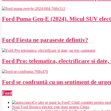
2025-
11-
30
Ford Puma Gen-E (2024). Micul SUV electri
2024-
02-
27
Ford Fiesta ne paraseste defintiv?
2024-
02-
27
Ford Pro: telematica, electrificare si date, 
2023-
02-
27
Ford se confruntă cu un sentiment de urgen
2020-
Ford
02-
27
Ce ulei se pune la Ford? Ghid complet pentru mo
Noul Ford Bronco electric este doar pentru China