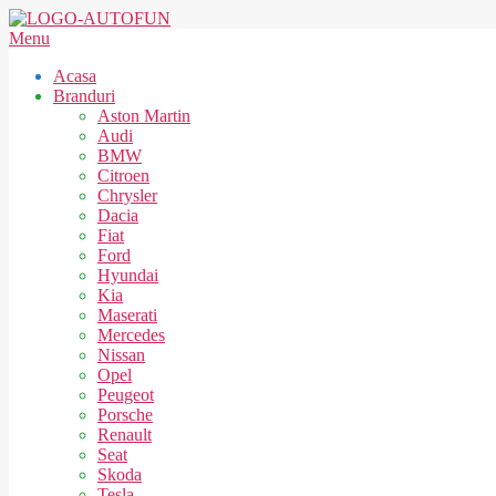
Skip
to
AUTOFUN
Secondary
Menu
content
Navigation
Acasa
Menu
Branduri
Aston Martin
Audi
BMW
Citroen
Chrysler
Dacia
Fiat
Ford
Hyundai
Kia
Maserati
Mercedes
Nissan
Opel
Peugeot
Porsche
Renault
Seat
Skoda
Tesla