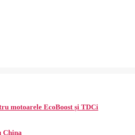
ntru motoarele EcoBoost și TDCi
u China