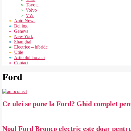
Toyota
Volvo
VW
Auto News
Beijing
Geneva
New York
Shanghai
Electrice – hibride
Utile
Articolul tau aici
Contact
Ford
Ce ulei se pune la Ford? Ghid complet pe
2026-
07-
16
Noul Ford Bronco electric este doar pentr