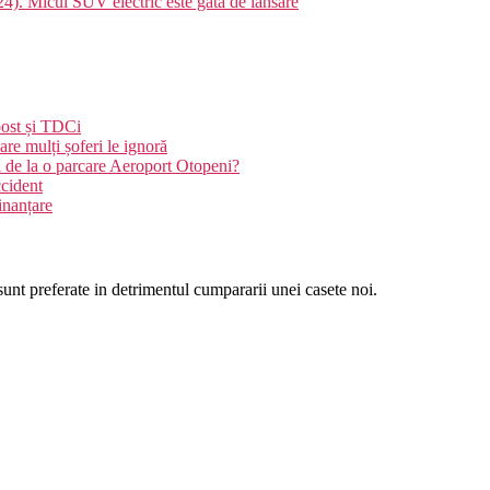
). Micul SUV electric este gata de lansare
oost și TDCi
re mulți șoferi le ignoră
i de la o parcare Aeroport Otopeni?
ccident
inanțare
unt preferate in detrimentul cumpararii unei casete noi.