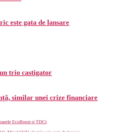
c este gata de lansare
un trio castigator
ță, similar unei crize financiare
toarele EcoBoost și TDCi