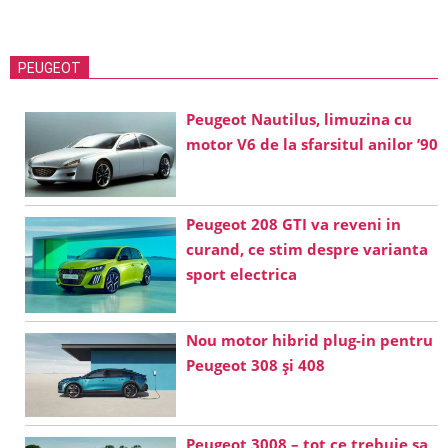
2024-
02-
27
PEUGEOT
Peugeot Nautilus, limuzina cu
motor V6 de la sfarsitul anilor ’90
Peugeot 208 GTI va reveni in
curand, ce stim despre varianta
sport electrica
Nou motor hibrid plug-in pentru
Peugeot 308 și 408
Peugeot 3008 – tot ce trebuie sa