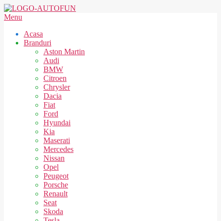
Skip
to
AUTOFUN
Secondary
Menu
content
Navigation
Acasa
Menu
Branduri
Aston Martin
Audi
BMW
Citroen
Chrysler
Dacia
Fiat
Ford
Hyundai
Kia
Maserati
Mercedes
Nissan
Opel
Peugeot
Porsche
Renault
Seat
Skoda
Tesla