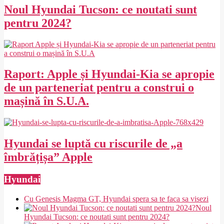
22
Noul Hyundai Tucson: ce noutati sunt
pentru 2024?
2024-
02-
27
Raport: Apple și Hyundai-Kia se apropie
de un parteneriat pentru a construi o
mașină în S.U.A.
2023-
02-
27
Hyundai se luptă cu riscurile de „a
îmbrățișa” Apple
2021-
Hyundai
02-
27
Cu Genesis Magma GT, Hyundai spera sa te faca sa visezi
Noul
Hyundai Tucson: ce noutati sunt pentru 2024?