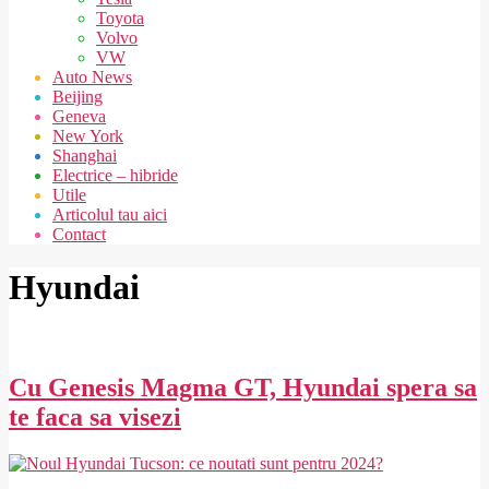
Toyota
Volvo
VW
Auto News
Beijing
Geneva
New York
Shanghai
Electrice – hibride
Utile
Articolul tau aici
Contact
Hyundai
Cu Genesis Magma GT, Hyundai spera sa
te faca sa visezi
2025-
12-