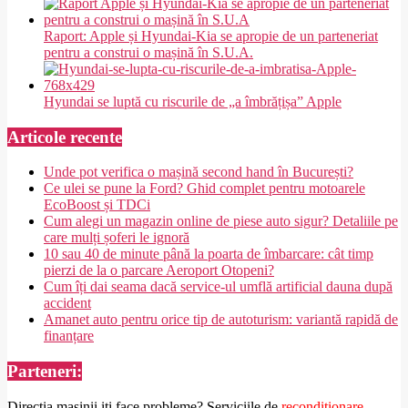
Raport: Apple și Hyundai-Kia se apropie de un parteneriat
pentru a construi o mașină în S.U.A.
Hyundai se luptă cu riscurile de „a îmbrățișa” Apple
Articole recente
Unde pot verifica o mașină second hand în București?
Ce ulei se pune la Ford? Ghid complet pentru motoarele
EcoBoost și TDCi
Cum alegi un magazin online de piese auto sigur? Detaliile pe
care mulți șoferi le ignoră
10 sau 40 de minute până la poarta de îmbarcare: cât timp
pierzi de la o parcare Aeroport Otopeni?
Cum îți dai seama dacă service-ul umflă artificial dauna după
accident
Amanet auto pentru orice tip de autoturism: variantă rapidă de
finanțare
Parteneri:
Directia masinii iti face probleme? Serviciile de
reconditionare