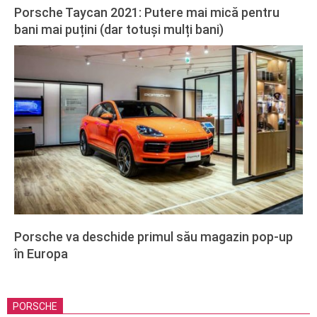
Porsche Taycan 2021: Putere mai mică pentru
bani mai puțini (dar totuși mulți bani)
2022-
02-
27
Porsche va deschide primul său magazin pop-up
în Europa
2019-
02-
27
PORSCHE