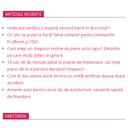
ARTICOLE RECENTE
Unde pot verifica o mașină second hand în București?
Ce ulei se pune la Ford? Ghid complet pentru motoarele
EcoBoost și TDCi
Cum alegi un magazin online de piese auto sigur? Detaliile
pe care mulți șoferi le ignoră
10 sau 40 de minute până la poarta de îmbarcare: cât timp
pierzi de la o parcare Aeroport Otopeni?
Cum îți dai seama dacă service-ul umflă artificial dauna după
accident
Amanet auto pentru orice tip de autoturism: variantă rapidă
de finanțare
PARTENERI: