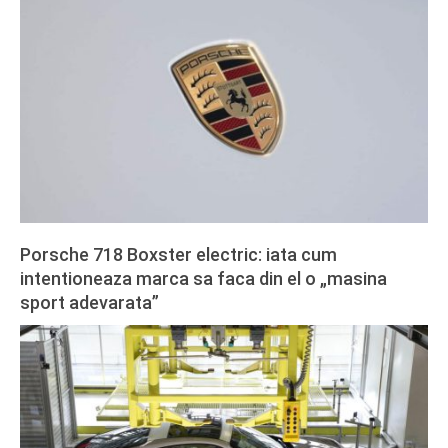
02-
27
Porsche 718 Boxster electric: iata cum
intentioneaza marca sa faca din el o „masina
sport adevarata”
2024-
02-
27