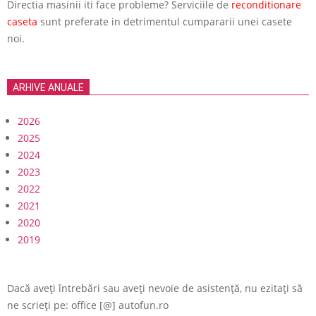
Directia masinii iti face probleme? Serviciile de
reconditionare
caseta
sunt preferate in detrimentul cumpararii unei casete
noi.
ARHIVE ANUALE
2026
2025
2024
2023
2022
2021
2020
2019
Dacă aveți întrebări sau aveți nevoie de asistență, nu ezitați să
ne scrieți pe: office [@] autofun.ro