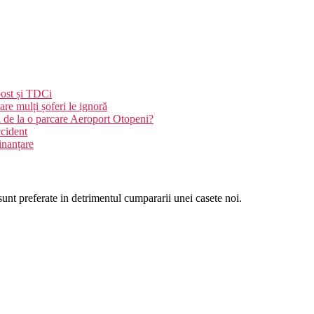
oost și TDCi
re mulți șoferi le ignoră
i de la o parcare Aeroport Otopeni?
ccident
inanțare
unt preferate in detrimentul cumpararii unei casete noi.