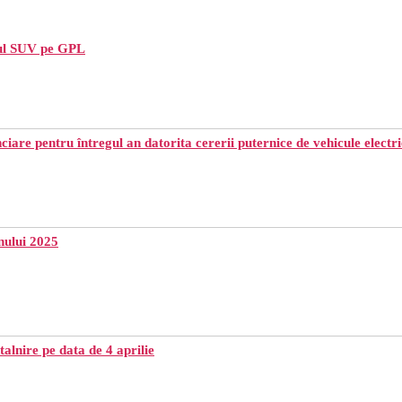
oul SUV pe GPL
iare pentru întregul an datorita cererii puternice de vehicule electr
nului 2025
talnire pe data de 4 aprilie