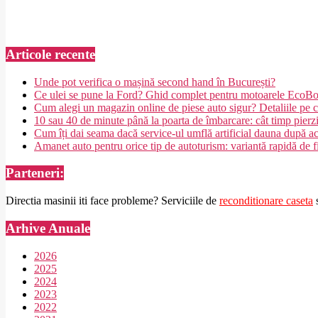
Articole recente
Unde pot verifica o mașină second hand în București?
Ce ulei se pune la Ford? Ghid complet pentru motoarele EcoB
Cum alegi un magazin online de piese auto sigur? Detaliile pe ca
10 sau 40 de minute până la poarta de îmbarcare: cât timp pierz
Cum îți dai seama dacă service-ul umflă artificial dauna după a
Amanet auto pentru orice tip de autoturism: variantă rapidă de f
Parteneri:
Directia masinii iti face probleme? Serviciile de
reconditionare caseta
s
Arhive Anuale
2026
2025
2024
2023
2022