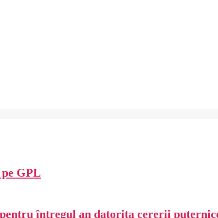
V pe GPL
entru întregul an datorita cererii puternice