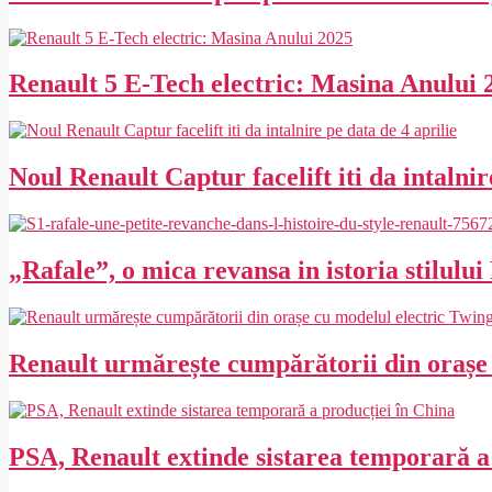
2025-
05-
14
Renault 5 E-Tech electric: Masina Anului 
2025-
02-
27
Noul Renault Captur facelift iti da intalnir
2024-
02-
27
„Rafale”, o mica revansa in istoria stilului
2023-
02-
27
Renault urmărește cumpărătorii din orașe 
2020-
02-
27
PSA, Renault extinde sistarea temporară a