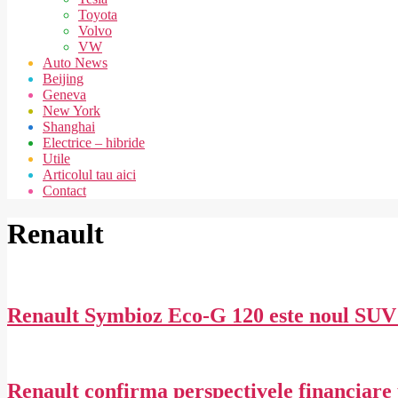
Toyota
Volvo
VW
Auto News
Beijing
Geneva
New York
Shanghai
Electrice – hibride
Utile
Articolul tau aici
Contact
Renault
Renault Symbioz Eco-G 120 este noul SU
2026-
03-
21
Renault confirma perspectivele financiare p