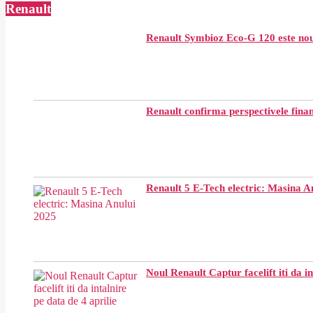
2019-
Renault
02-
27
Renault Symbioz Eco-G 120 este n
Renault confirma perspectivele financ
Renault 5 E-Tech electric: Masina A
Noul Renault Captur facelift iti da in