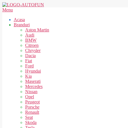
Skip
to
AUTOFUN
Secondary
Menu
content
Navigation
Acasa
Menu
Branduri
Aston Martin
Audi
BMW
Citroen
Chrysler
Dacia
Fiat
Ford
Hyundai
Kia
Maserati
Mercedes
Nissan
Opel
Peugeot
Porsche
Renault
Seat
Skoda
Tesla