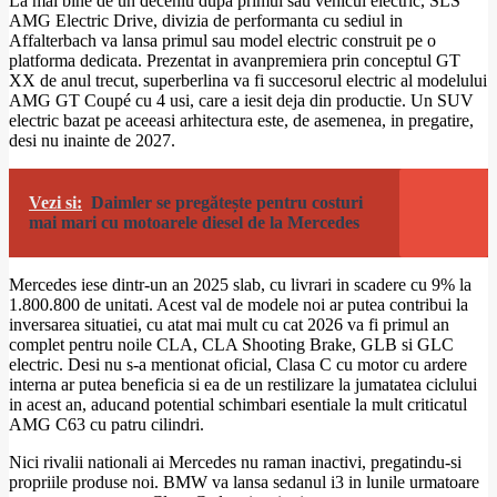
La mai bine de un deceniu dupa primul sau vehicul electric, SLS
AMG Electric Drive, divizia de performanta cu sediul in
Affalterbach va lansa primul sau model electric construit pe o
platforma dedicata. Prezentat in avanpremiera prin conceptul GT
XX de anul trecut, superberlina va fi succesorul electric al modelului
AMG GT Coupé cu 4 usi, care a iesit deja din productie. Un SUV
electric bazat pe aceeasi arhitectura este, de asemenea, in pregatire,
desi nu inainte de 2027.
Vezi si:
Daimler se pregătește pentru costuri
mai mari cu motoarele diesel de la Mercedes
Mercedes iese dintr-un an 2025 slab, cu livrari in scadere cu 9% la
1.800.800 de unitati. Acest val de modele noi ar putea contribui la
inversarea situatiei, cu atat mai mult cu cat 2026 va fi primul an
complet pentru noile CLA, CLA Shooting Brake, GLB si GLC
electric. Desi nu s-a mentionat oficial, Clasa C cu motor cu ardere
interna ar putea beneficia si ea de un restilizare la jumatatea ciclului
in acest an, aducand potential schimbari esentiale la mult criticatul
AMG C63 cu patru cilindri.
Nici rivalii nationali ai Mercedes nu raman inactivi, pregatindu-si
propriile produse noi. BMW va lansa sedanul i3 in lunile urmatoare