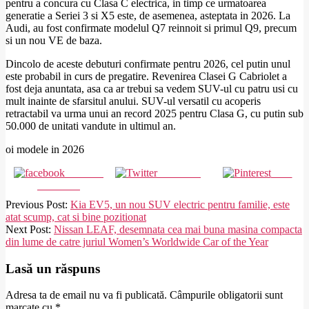
pentru a concura cu Clasa C electrica, in timp ce urmatoarea
generatie a Seriei 3 si X5 este, de asemenea, asteptata in 2026. La
Audi, au fost confirmate modelul Q7 reinnoit si primul Q9, precum
si un nou VE de baza.
Dincolo de aceste debuturi confirmate pentru 2026, cel putin unul
este probabil in curs de pregatire. Revenirea Clasei G Cabriolet a
fost deja anuntata, asa ca ar trebui sa vedem SUV-ul cu patru usi cu
mult inainte de sfarsitul anului. SUV-ul versatil cu acoperis
retractabil va urma unui an record 2025 pentru Clasa G, cu putin sub
50.000 de unitati vandute in ultimul an.
oi modele in 2026
Share on
Post on X
Save
Facebook
2026-
Previous Post:
Kia EV5, un nou SUV electric pentru familie, este
01-
atat scump, cat si bine pozitionat
16
Next Post:
Nissan LEAF, desemnata cea mai buna masina compacta
din lume de catre juriul Women’s Worldwide Car of the Year
Lasă un răspuns
Adresa ta de email nu va fi publicată.
Câmpurile obligatorii sunt
marcate cu
*