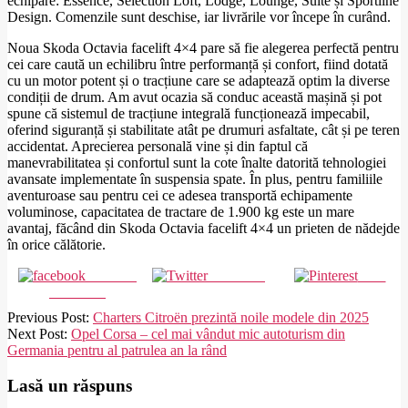
echipare: Essence, Selection Loft, Lodge, Lounge, Suite și Sportline
Design. Comenzile sunt deschise, iar livrările vor începe în curând.
Noua Skoda Octavia facelift 4×4 pare să fie alegerea perfectă pentru
cei care caută un echilibru între performanță și confort, fiind dotată
cu un motor potent și o tracțiune care se adaptează optim la diverse
condiții de drum. Am avut ocazia să conduc această mașină și pot
spune că sistemul de tracțiune integrală funcționează impecabil,
oferind siguranță și stabilitate atât pe drumuri asfaltate, cât și pe teren
accidentat. Aprecierea personală vine și din faptul că
manevrabilitatea și confortul sunt la cote înalte datorită tehnologiei
avansate implementate în suspensia spate. În plus, pentru familiile
aventuroase sau pentru cei ce adesea transportă echipamente
voluminose, capacitatea de tractare de 1.900 kg este un mare
avantaj, făcând din Skoda Octavia facelift 4×4 un prieten de nădejde
în orice călătorie.
Share on
Post on X
Save
Facebook
2025-
Previous Post:
Charters Citroën prezintă noile modele din 2025
02-
Next Post:
Opel Corsa – cel mai vândut mic autoturism din
27
Germania pentru al patrulea an la rând
Lasă un răspuns