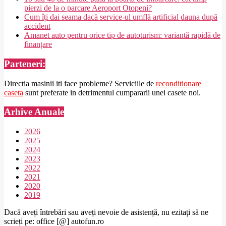
pierzi de la o parcare Aeroport Otopeni?
Cum îți dai seama dacă service-ul umflă artificial dauna după
accident
Amanet auto pentru orice tip de autoturism: variantă rapidă de
finanțare
Parteneri:
Directia masinii iti face probleme? Serviciile de
reconditionare
caseta
sunt preferate in detrimentul cumpararii unei casete noi.
Arhive Anuale
2026
2025
2024
2023
2022
2021
2020
2019
Dacă aveți întrebări sau aveți nevoie de asistență, nu ezitați să ne
scrieți pe: office [@] autofun.ro