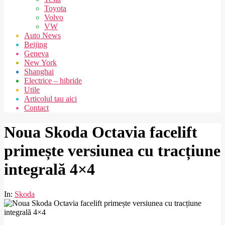
Toyota
Volvo
VW
Auto News
Beijing
Geneva
New York
Shanghai
Electrice – hibride
Utile
Articolul tau aici
Contact
Noua Skoda Octavia facelift
primește versiunea cu tracțiune
integrală 4×4
In:
Skoda