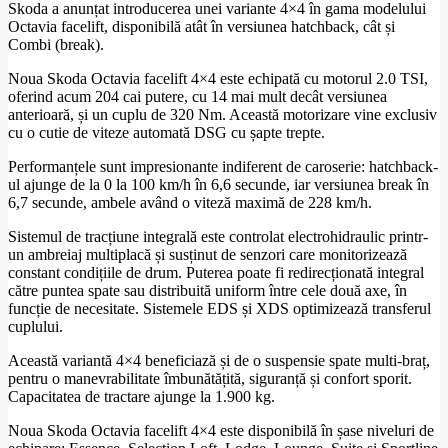
Skoda a anunțat introducerea unei variante 4×4 în gama modelului
Octavia facelift, disponibilă atât în versiunea hatchback, cât și
Combi (break).
Noua Skoda Octavia facelift 4×4 este echipată cu motorul 2.0 TSI,
oferind acum 204 cai putere, cu 14 mai mult decât versiunea
anterioară, și un cuplu de 320 Nm. Această motorizare vine exclusiv
cu o cutie de viteze automată DSG cu șapte trepte.
Performanțele sunt impresionante indiferent de caroserie: hatchback-
ul ajunge de la 0 la 100 km/h în 6,6 secunde, iar versiunea break în
6,7 secunde, ambele având o viteză maximă de 228 km/h.
Sistemul de tracțiune integrală este controlat electrohidraulic printr-
un ambreiaj multiplacă și susținut de senzori care monitorizează
constant condițiile de drum. Puterea poate fi redirecționată integral
către puntea spate sau distribuită uniform între cele două axe, în
funcție de necesitate. Sistemele EDS și XDS optimizează transferul
cuplului.
Această variantă 4×4 beneficiază și de o suspensie spate multi-braț,
pentru o manevrabilitate îmbunătățită, siguranță și confort sporit.
Capacitatea de tractare ajunge la 1.900 kg.
Noua Skoda Octavia facelift 4×4 este disponibilă în șase niveluri de