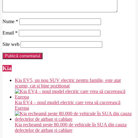
Nume
*
Email
*
Site web
Kia
Kia EV5, un nou SUV electric pentru familie, este atat
scump, cat si bine pozitionat
Kia EV4 – noul model electric care vrea să cucerească
Europa
Kia recheamă peste 80.000 de vehicule în SUA din cauza
defectelor de airbag și cablare