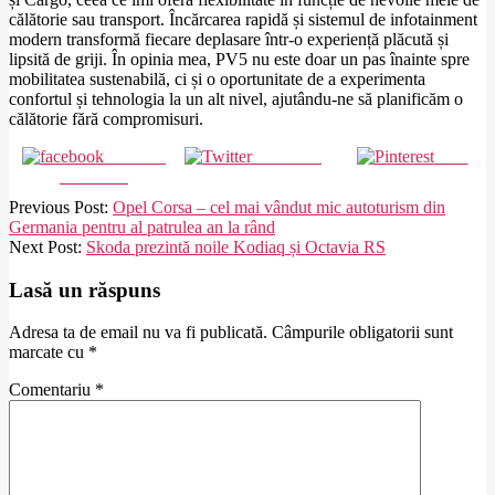
călătorie sau transport. Încărcarea rapidă și sistemul de infotainment
modern transformă fiecare deplasare într-o experiență plăcută și
lipsită de griji. În opinia mea, PV5 nu este doar un pas înainte spre
mobilitatea sustenabilă, ci și o oportunitate de a experimenta
confortul și tehnologia la un alt nivel, ajutându-ne să planificăm o
călătorie fără compromisuri.
Share on
Post on X
Save
Facebook
2025-
Previous Post:
Opel Corsa – cel mai vândut mic autoturism din
02-
Germania pentru al patrulea an la rând
27
Next Post:
Skoda prezintă noile Kodiaq și Octavia RS
Lasă un răspuns
Adresa ta de email nu va fi publicată.
Câmpurile obligatorii sunt
marcate cu
*
Comentariu
*