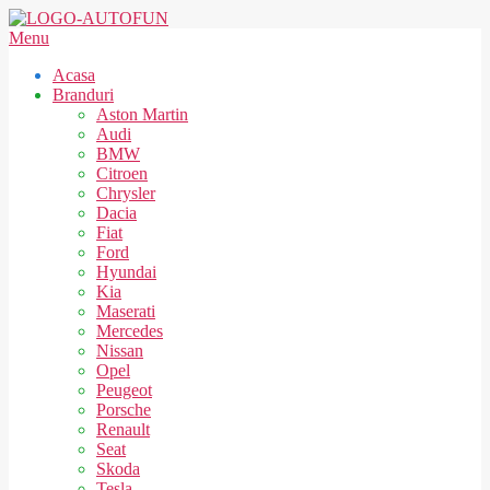
Skip
to
AUTOFUN
Secondary
Menu
content
Navigation
Acasa
Menu
Branduri
Aston Martin
Audi
BMW
Citroen
Chrysler
Dacia
Fiat
Ford
Hyundai
Kia
Maserati
Mercedes
Nissan
Opel
Peugeot
Porsche
Renault
Seat
Skoda
Tesla