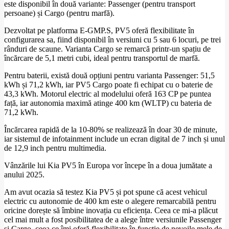
este disponibil în două variante: Passenger (pentru transport
persoane) și Cargo (pentru marfă).
Dezvoltat pe platforma E-GMP.S, PV5 oferă flexibilitate în
configurarea sa, fiind disponibil în versiuni cu 5 sau 6 locuri, pe trei
rânduri de scaune. Varianta Cargo se remarcă printr-un spațiu de
încărcare de 5,1 metri cubi, ideal pentru transportul de marfă.
Pentru baterii, există două opțiuni pentru varianta Passenger: 51,5
kWh și 71,2 kWh, iar PV5 Cargo poate fi echipat cu o baterie de
43,3 kWh. Motorul electric al modelului oferă 163 CP pe puntea
față, iar autonomia maximă atinge 400 km (WLTP) cu bateria de
71,2 kWh.
Încărcarea rapidă de la 10-80% se realizează în doar 30 de minute,
iar sistemul de infotainment include un ecran digital de 7 inch și unul
de 12,9 inch pentru multimedia.
Vânzările lui Kia PV5 în Europa vor începe în a doua jumătate a
anului 2025.
Am avut ocazia să testez Kia PV5 și pot spune că acest vehicul
electric cu autonomie de 400 km este o alegere remarcabilă pentru
oricine dorește să îmbine inovația cu eficiența. Ceea ce mi-a plăcut
cel mai mult a fost posibilitatea de a alege între versiunile Passenger
și Cargo, ceea ce îmi oferă flexibilitate în funcție de nevoile mele de