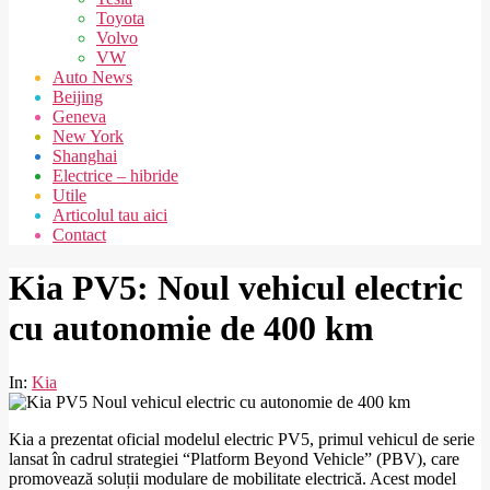
Toyota
Volvo
VW
Auto News
Beijing
Geneva
New York
Shanghai
Electrice – hibride
Utile
Articolul tau aici
Contact
Kia PV5: Noul vehicul electric
cu autonomie de 400 km
In:
Kia
Kia a prezentat oficial modelul electric PV5, primul vehicul de serie
lansat în cadrul strategiei “Platform Beyond Vehicle” (PBV), care
promovează soluții modulare de mobilitate electrică. Acest model