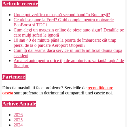
Articole recente
Unde pot verifica o mașină second hand în București?
Ce ulei se pune la Ford? Ghid complet pentru motoarele
EcoBoost și TDCi
Cum alegi un magazin online de piese auto sigur? Detaliile pe
care mulți șoferi le ignoră
10 sau 40 de minute până la poarta de îmbarcare: cât timp
pierzi de la o parcare Aeroport Otopeni?
Cum îți dai seama dacă service-ul umflă artificial dauna după
accident
Amanet auto pentru orice tip de autoturism: variantă rapidă de
finanțare
Parteneri:
Directia masinii iti face probleme? Serviciile de
reconditionare
caseta
sunt preferate in detrimentul cumpararii unei casete noi.
Arhive Anuale
2026
2025
2024