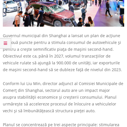
Guvernul municipal din Shanghai a lansat un plan de acțiune
cu nouă puncte pentru a stimula consumul de autovehicule și
pentru a crește semnificativ piața de mașini second-hand.
Obiectivul este ca, până în 2027, volumul tranzacțiilor de
vehicule rulate să ajungă la 900.000 de unități, iar exporturile
de mașini second-hand să se dubleze față de nivelul din 2023.
Conform lui Liu Min, director adjunct al Comisiei Municipale de
Comerț din Shanghai, sectorul auto are un impact major
asupra stabilității economice și creșterii consumului. Planul
urmărește să accelereze procesul de înlocuire a vehiculelor
vechi și să îmbunătățească structura pieței auto.
Planul se concentrează pe trei aspecte principale: stimularea