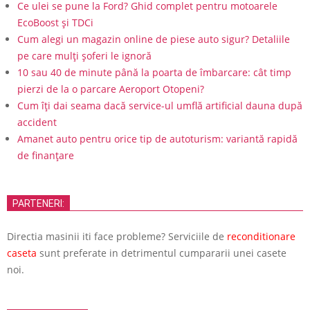
Ce ulei se pune la Ford? Ghid complet pentru motoarele
EcoBoost și TDCi
Cum alegi un magazin online de piese auto sigur? Detaliile
pe care mulți șoferi le ignoră
10 sau 40 de minute până la poarta de îmbarcare: cât timp
pierzi de la o parcare Aeroport Otopeni?
Cum îți dai seama dacă service-ul umflă artificial dauna după
accident
Amanet auto pentru orice tip de autoturism: variantă rapidă
de finanțare
PARTENERI:
Directia masinii iti face probleme? Serviciile de
reconditionare
caseta
sunt preferate in detrimentul cumpararii unei casete
noi.