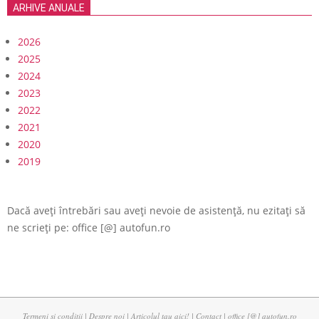
ARHIVE ANUALE
2026
2025
2024
2023
2022
2021
2020
2019
Dacă aveți întrebări sau aveți nevoie de asistență, nu ezitați să
ne scrieți pe: office [@] autofun.ro
Termeni si conditii
|
Despre noi
|
Articolul tau aici!
|
Contact
| office [@] autofun.ro