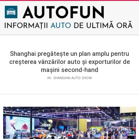
Skip
to
content
AUTOFUN
Secondary
Navigation
Menu
Shanghai pregătește un plan amplu pentru
creșterea vânzărilor auto și exporturilor de
mașini second-hand
IN:
SHANGHAI AUTO SHOW