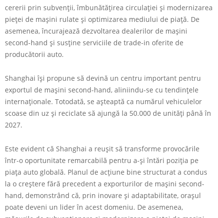
cererii prin subvenții, îmbunătățirea circulației și modernizarea
pieței de mașini rulate și optimizarea mediului de piață. De
asemenea, încurajează dezvoltarea dealerilor de mașini
second-hand și susține serviciile de trade-in oferite de
producătorii auto.
Shanghai își propune să devină un centru important pentru
exportul de mașini second-hand, aliniindu-se cu tendințele
internaționale. Totodată, se așteaptă ca numărul vehiculelor
scoase din uz și reciclate să ajungă la 50.000 de unități până în
2027.
Este evident că Shanghai a reușit să transforme provocările
într-o oportunitate remarcabilă pentru a-și întări poziția pe
piața auto globală. Planul de acțiune bine structurat a condus
la o creștere fără precedent a exporturilor de mașini second-
hand, demonstrând că, prin inovare și adaptabilitate, orașul
poate deveni un lider în acest domeniu. De asemenea,