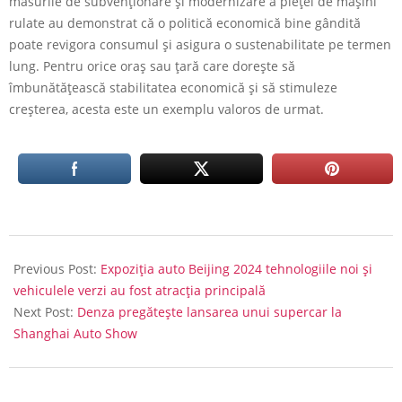
măsurile de subvenționare și modernizare a pieței de mașini
rulate au demonstrat că o politică economică bine gândită
poate revigora consumul și asigura o sustenabilitate pe termen
lung. Pentru orice oraș sau țară care dorește să
îmbunătățească stabilitatea economică și să stimuleze
creșterea, acesta este un exemplu valoros de urmat.
2024-
02-
Previous Post:
Expoziția auto Beijing 2024 tehnologiile noi și
27
vehiculele verzi au fost atracția principală
Next Post:
Denza pregătește lansarea unui supercar la
Shanghai Auto Show