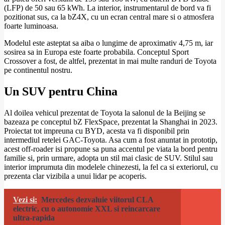
(LFP) de 50 sau 65 kWh. La interior, instrumentarul de bord va fi
pozitionat sus, ca la bZ4X, cu un ecran central mare si o atmosfera
foarte luminoasa.
Modelul este asteptat sa aiba o lungime de aproximativ 4,75 m, iar
sosirea sa in Europa este foarte probabila. Conceptul Sport
Crossover a fost, de altfel, prezentat in mai multe randuri de Toyota
pe continentul nostru.
Un SUV pentru China
Al doilea vehicul prezentat de Toyota la salonul de la Beijing se
bazeaza pe conceptul bZ FlexSpace, prezentat la Shanghai in 2023.
Proiectat tot impreuna cu BYD, acesta va fi disponibil prin
intermediul retelei GAC-Toyota. Asa cum a fost anuntat in prototip,
acest off-roader isi propune sa puna accentul pe viata la bord pentru
familie si, prin urmare, adopta un stil mai clasic de SUV. Stilul sau
interior imprumuta din modelele chinezesti, la fel ca si exteriorul, cu
prezenta clar vizibila a unui lidar pe acoperis.
Vezi si:
Mercedes dezvaluie viitorul CLA
electric, cu o autonomie XXL si reincarcare
ultra-rapida