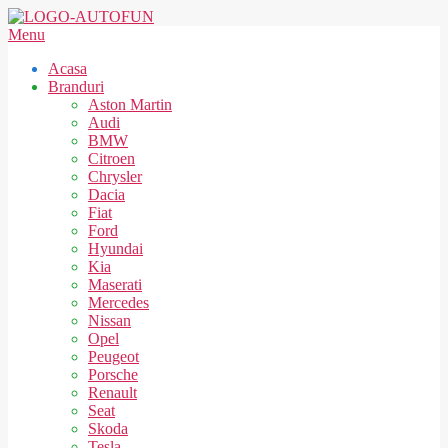
Skip
to
AUTOFUN
Secondary
Menu
content
Navigation
Acasa
Menu
Branduri
Aston Martin
Audi
BMW
Citroen
Chrysler
Dacia
Fiat
Ford
Hyundai
Kia
Maserati
Mercedes
Nissan
Opel
Peugeot
Porsche
Renault
Seat
Skoda
Tesla