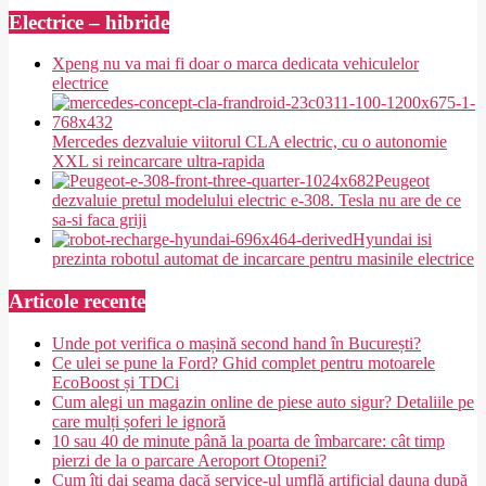
Electrice – hibride
Xpeng nu va mai fi doar o marca dedicata vehiculelor
electrice
Mercedes dezvaluie viitorul CLA electric, cu o autonomie
XXL si reincarcare ultra-rapida
Peugeot
dezvaluie pretul modelului electric e-308. Tesla nu are de ce
sa-si faca griji
Hyundai isi
prezinta robotul automat de incarcare pentru masinile electrice
Articole recente
Unde pot verifica o mașină second hand în București?
Ce ulei se pune la Ford? Ghid complet pentru motoarele
EcoBoost și TDCi
Cum alegi un magazin online de piese auto sigur? Detaliile pe
care mulți șoferi le ignoră
10 sau 40 de minute până la poarta de îmbarcare: cât timp
pierzi de la o parcare Aeroport Otopeni?
Cum îți dai seama dacă service-ul umflă artificial dauna după