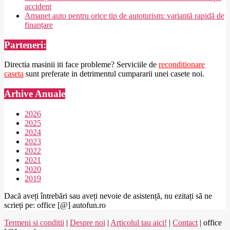
accident
Amanet auto pentru orice tip de autoturism: variantă rapidă de
finanțare
Parteneri:
Directia masinii iti face probleme? Serviciile de
reconditionare
caseta
sunt preferate in detrimentul cumpararii unei casete noi.
Arhive Anuale
2026
2025
2024
2023
2022
2021
2020
2019
Dacă aveți întrebări sau aveți nevoie de asistență, nu ezitați să ne
scrieți pe: office [@] autofun.ro
Termeni si conditii
|
Despre noi
|
Articolul tau aici!
|
Contact
| office