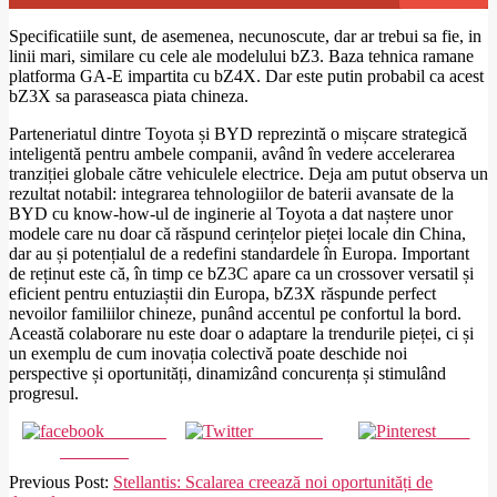
Specificatiile sunt, de asemenea, necunoscute, dar ar trebui sa fie, in
linii mari, similare cu cele ale modelului bZ3. Baza tehnica ramane
platforma GA-E impartita cu bZ4X. Dar este putin probabil ca acest
bZ3X sa paraseasca piata chineza.
Parteneriatul dintre Toyota și BYD reprezintă o mișcare strategică
inteligentă pentru ambele companii, având în vedere accelerarea
tranziției globale către vehiculele electrice. Deja am putut observa un
rezultat notabil: integrarea tehnologiilor de baterii avansate de la
BYD cu know-how-ul de inginerie al Toyota a dat naștere unor
modele care nu doar că răspund cerințelor pieței locale din China,
dar au și potențialul de a redefini standardele în Europa. Important
de reținut este că, în timp ce bZ3C apare ca un crossover versatil și
eficient pentru entuziaștii din Europa, bZ3X răspunde perfect
nevoilor familiilor chineze, punând accentul pe confortul la bord.
Această colaborare nu este doar o adaptare la trendurile pieței, ci și
un exemplu de cum inovația colectivă poate deschide noi
perspective și oportunități, dinamizând concurența și stimulând
progresul.
Share on
Post on X
Save
Facebook
2023-
Previous Post:
Stellantis: Scalarea creează noi oportunități de