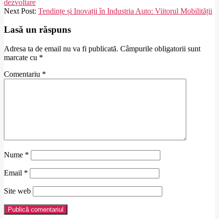
02-
dezvoltare
27
Next Post:
Tendințe și Inovații în Industria Auto: Viitorul Mobilității
Lasă un răspuns
Adresa ta de email nu va fi publicată.
Câmpurile obligatorii sunt
marcate cu
*
Comentariu
*
Nume
*
Email
*
Site web