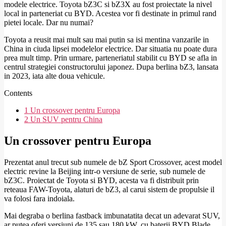
modele electrice. Toyota bZ3C si bZ3X au fost proiectate la nivel
local in parteneriat cu BYD. Acestea vor fi destinate in primul rand
pietei locale. Dar nu numai?
Toyota a reusit mai mult sau mai putin sa isi mentina vanzarile in
China in ciuda lipsei modelelor electrice. Dar situatia nu poate dura
prea mult timp. Prin urmare, parteneriatul stabilit cu BYD se afla in
centrul strategiei constructorului japonez. Dupa berlina bZ3, lansata
in 2023, iata alte doua vehicule.
Contents
1
Un crossover pentru Europa
2
Un SUV pentru China
Un crossover pentru Europa
Prezentat anul trecut sub numele de bZ Sport Crossover, acest model
electric revine la Beijing intr-o versiune de serie, sub numele de
bZ3C. Proiectat de Toyota si BYD, acesta va fi distribuit prin
reteaua FAW-Toyota, alaturi de bZ3, al carui sistem de propulsie il
va folosi fara indoiala.
Mai degraba o berlina fastback imbunatatita decat un adevarat SUV,
ar putea oferi versiuni de 135 sau 180 kW, cu baterii BYD Blade