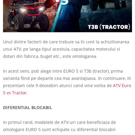
Unul dintre factorii de care trebuie sa tii cont la achizitionarea
unui ATV, pe langa tipul acestuia, capacitatea motorului si
dotari din fabrica, buget etc., este omologarea.
In acest sens, poti alege intre EURO 5 si T3b (tractor), prima
varianta fiind pe departe cea mai avantajoasa. In continuare, iti
prezentam cele 9 deosebiri atunci cand vine vorba de
ATV Euro
5 vs Tractor
.
DIFERENTIAL BLOCABIL
In primul rand, modelele de ATV-uri care beneficiaza de
omologare EURO 5 sunt echipate cu diferential blocabil-