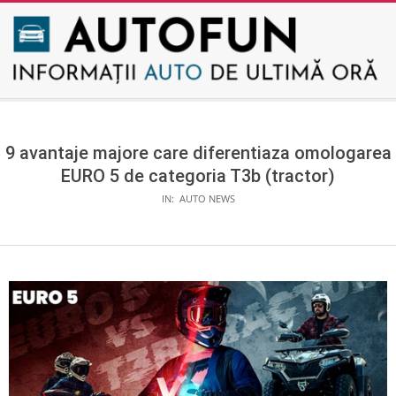
Skip
to
content
AUTOFUN
Secondary
Navigation
Menu
9 avantaje majore care diferentiaza omologarea
EURO 5 de categoria T3b (tractor)
IN:
AUTO NEWS