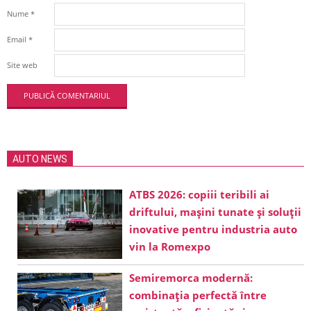
Nume
*
Email
*
Site web
AUTO NEWS
ATBS 2026: copiii teribili ai
driftului, mașini tunate și soluții
inovative pentru industria auto
vin la Romexpo
Semiremorca modernă:
combinația perfectă între