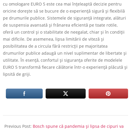
cu omologare EURO 5 este cea mai înțeleaptă decizie pentru
oricine dorește să se bucure de o experiență sigură și flexibilă
pe drumurile publice. Sistemele de siguranță integrate, alături
de suspensia avansată și frânarea eficientă pe toate rotile,
oferă un control și o stabilitate de neegalat, chiar și în condiții
mai dificile. De asemenea, lipsa limitării de viteză și
posibilitatea de a circula fără restricții pe majoritatea
drumurilor publice adaugă un nivel suplimentar de libertate și
utilitate. În esență, confortul și siguranța oferite de modelele
EURO 5 transformă fiecare călătorie într-o experiență plăcută și
lipsită de griji.
2022-
02-
Previous Post:
Bosch spune că pandemia și lipsa de cipuri va