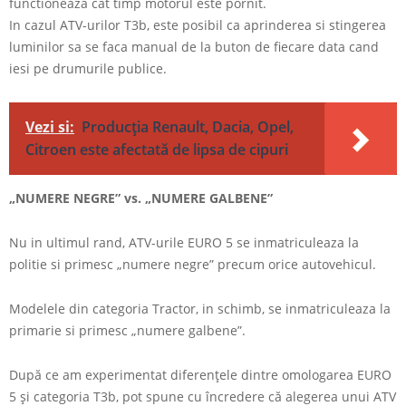
functioneaza cat timp motorul este pornit.
In cazul ATV-urilor T3b, este posibil ca aprinderea si stingerea
luminilor sa se faca manual de la buton de fiecare data cand
iesi pe drumurile publice.
Vezi si:
Producția Renault, Dacia, Opel,
Citroen este afectată de lipsa de cipuri
„NUMERE NEGRE” vs. „NUMERE GALBENE”
Nu in ultimul rand, ATV-urile EURO 5 se inmatriculeaza la
politie si primesc „numere negre” precum orice autovehicul.
Modelele din categoria Tractor, in schimb, se inmatriculeaza la
primarie si primesc „numere galbene”.
După ce am experimentat diferențele dintre omologarea EURO
5 și categoria T3b, pot spune cu încredere că alegerea unui ATV