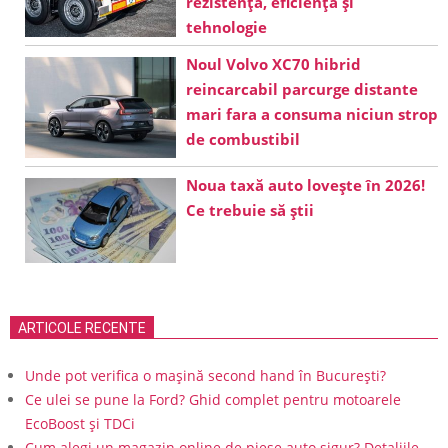
rezistență, eficiență și
tehnologie
Noul Volvo XC70 hibrid
reincarcabil parcurge distante
mari fara a consuma niciun strop
de combustibil
Noua taxă auto lovește în 2026!
Ce trebuie să știi
ARTICOLE RECENTE
Unde pot verifica o mașină second hand în București?
Ce ulei se pune la Ford? Ghid complet pentru motoarele
EcoBoost și TDCi
Cum alegi un magazin online de piese auto sigur? Detaliile