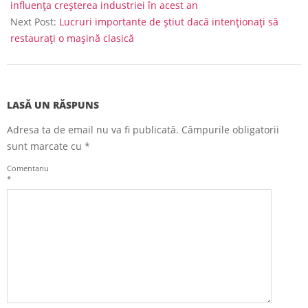
27
influența creșterea industriei în acest an
Next Post:
Lucruri importante de știut dacă intenționați să
restaurați o mașină clasică
LASĂ UN RĂSPUNS
Adresa ta de email nu va fi publicată.
Câmpurile obligatorii
sunt marcate cu
*
Comentariu
*