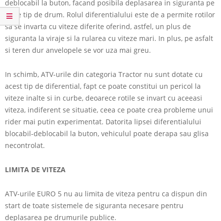
deblocabil la buton, facand posibila deplasarea in siguranta pe
orice tip de drum. Rolul diferentialului este de a permite rotilor
sa se invarta cu viteze diferite oferind, astfel, un plus de
siguranta la viraje si la rularea cu viteze mari. In plus, pe asfalt
si teren dur anvelopele se vor uza mai greu.
In schimb, ATV-urile din categoria Tractor nu sunt dotate cu
acest tip de diferential, fapt ce poate constitui un pericol la
viteze inalte si in curbe, deoarece rotile se invart cu aceeasi
viteza, indiferent se situatie, ceea ce poate crea probleme unui
rider mai putin experimentat. Datorita lipsei diferentialului
blocabil-deblocabil la buton, vehiculul poate derapa sau glisa
necontrolat.
LIMITA DE VITEZA
ATV-urile EURO 5 nu au limita de viteza pentru ca dispun din
start de toate sistemele de siguranta necesare pentru
deplasarea pe drumurile publice.