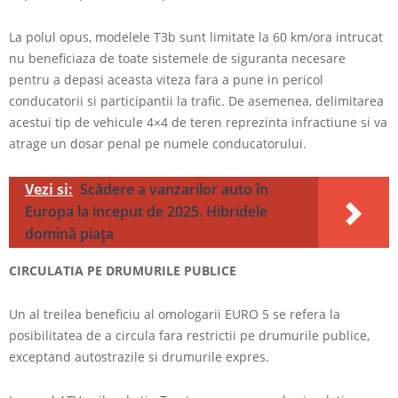
La polul opus, modelele T3b sunt limitate la 60 km/ora intrucat
nu beneficiaza de toate sistemele de siguranta necesare
pentru a depasi aceasta viteza fara a pune in pericol
conducatorii si participantii la trafic. De asemenea, delimitarea
acestui tip de vehicule 4×4 de teren reprezinta infractiune si va
atrage un dosar penal pe numele conducatorului.
Vezi si:
Scădere a vanzarilor auto în
Europa la inceput de 2025. Hibridele
domină piața
CIRCULATIA PE DRUMURILE PUBLICE
Un al treilea beneficiu al omologarii EURO 5 se refera la
posibilitatea de a circula fara restrictii pe drumurile publice,
exceptand autostrazile si drumurile expres.