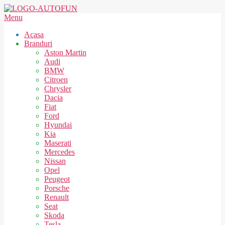
Skip
to
AUTOFUN
Secondary
Menu
content
Navigation
Acasa
Menu
Branduri
Aston Martin
Audi
BMW
Citroen
Chrysler
Dacia
Fiat
Ford
Hyundai
Kia
Maserati
Mercedes
Nissan
Opel
Peugeot
Porsche
Renault
Seat
Skoda
Tesla