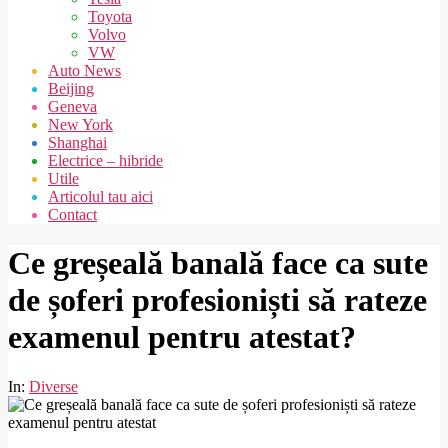
Toyota
Volvo
VW
Auto News
Beijing
Geneva
New York
Shanghai
Electrice – hibride
Utile
Articolul tau aici
Contact
Ce greșeală banală face ca sute
de șoferi profesioniști să rateze
examenul pentru atestat?
In:
Diverse