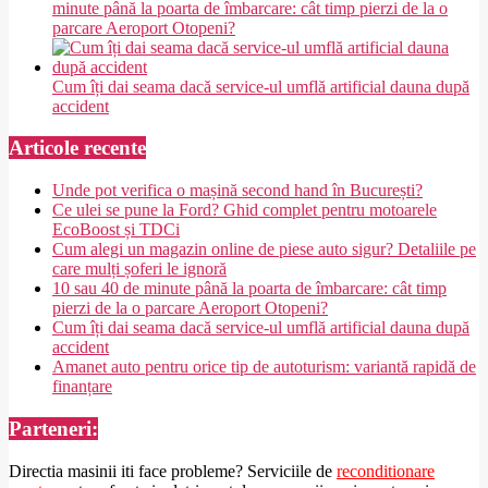
minute până la poarta de îmbarcare: cât timp pierzi de la o
parcare Aeroport Otopeni?
Cum îți dai seama dacă service-ul umflă artificial dauna după
accident
Articole recente
Unde pot verifica o mașină second hand în București?
Ce ulei se pune la Ford? Ghid complet pentru motoarele
EcoBoost și TDCi
Cum alegi un magazin online de piese auto sigur? Detaliile pe
care mulți șoferi le ignoră
10 sau 40 de minute până la poarta de îmbarcare: cât timp
pierzi de la o parcare Aeroport Otopeni?
Cum îți dai seama dacă service-ul umflă artificial dauna după
accident
Amanet auto pentru orice tip de autoturism: variantă rapidă de
finanțare
Parteneri:
Directia masinii iti face probleme? Serviciile de
reconditionare