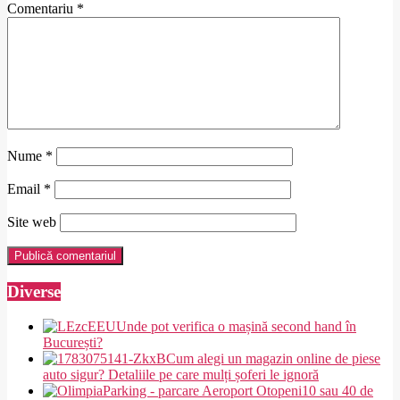
Comentariu
*
Nume
*
Email
*
Site web
Diverse
Unde pot verifica o mașină second hand în
București?
Cum alegi un magazin online de piese
auto sigur? Detaliile pe care mulți șoferi le ignoră
10 sau 40 de