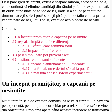
Deși pare greu de crezut, există o scăpare minoră, aproape ridicolă,
care continuă să elimine candidați din rândul șoferilor experimentați.
În ciuda cunoștințelor solide de legislație și a anilor petrecuți pe
drumuri, acești șoferi profesioniști pică pe un detaliu care la prima
vedere pare de neglijat. Totuși, exact de acolo pornește haosul.
Contents
1
Un început promițător, o capcană pe nesimțite
2
Greșeala simplă care face diferența
2.1
Cuvântul care schimbă totul
2.2
Impactul în cifre reale
3
3 pași simpli care pot preveni eșecul
4
Chestionarele nu sunt suficiente
4.1
Capcanele antrenamentului mecanic
4.2
Ca la fotbal: nu e destul să dai la poartă
4.3
Ce mai uită adesea șoferii experimentați?
Un început promițător, o capcană pe
nesimțite
Mulți intră în sala de examen convinși că le va fi simplu. Se bazează
pe experiență, pe intuiție, uneori chiar pe o relaxare firească ce vine
din obișnuință. Problema apare când această încredere se transformă