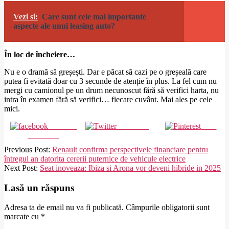
Vezi si:
Care sunt cele mai importante
aspecte ale unui leasing auto?
În loc de încheiere…
Nu e o dramă să greșești. Dar e păcat să cazi pe o greșeală care
putea fi evitată doar cu 3 secunde de atenție în plus. La fel cum nu
mergi cu camionul pe un drum necunoscut fără să verifici harta, nu
intra în examen fără să verifici… fiecare cuvânt. Mai ales pe cele
mici.
Share on
Post on X
Save
Facebook
2025-
Previous Post:
Renault confirma perspectivele financiare pentru
05-
întregul an datorita cererii puternice de vehicule electrice
19
Next Post:
Seat inoveaza: Ibiza si Arona vor deveni hibride in 2025
Lasă un răspuns
Adresa ta de email nu va fi publicată.
Câmpurile obligatorii sunt
marcate cu
*