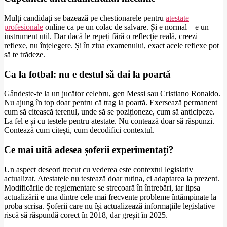
Mulți candidați se bazează pe chestionarele pentru
atestate
profesionale
online ca pe un colac de salvare. Și e normal – e un
instrument util. Dar dacă le repeți fără o reflecție reală, creezi
reflexe, nu înțelegere. Și în ziua examenului, exact acele reflexe pot
să te trădeze.
Ca la fotbal: nu e destul să dai la poartă
Gândește-te la un jucător celebru, gen Messi sau Cristiano Ronaldo.
Nu ajung în top doar pentru că trag la poartă. Exersează permanent
cum să citească terenul, unde să se poziționeze, cum să anticipeze.
La fel e și cu testele pentru atestate. Nu contează doar să răspunzi.
Contează cum citești, cum decodifici contextul.
Ce mai uită adesea șoferii experimentați?
Un aspect deseori trecut cu vederea este contextul legislativ
actualizat. Atestatele nu testează doar rutina, ci adaptarea la prezent.
Modificările de reglementare se strecoară în întrebări, iar lipsa
actualizării e una dintre cele mai frecvente probleme întâmpinate la
proba scrisa. Șoferii care nu își actualizează informațiile legislative
riscă să răspundă corect în 2018, dar greșit în 2025.