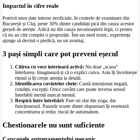
Impactul în cifre reale
Potrivit unor date interne neoficiale, în centrele de examinare din
București și Cluj, peste 30% dintre candidați pică din cauza acestor
greșeli de atenție. Adică nu din cauza necunoașterii legii, ci pentru
că nu au citit complet o propoziție. Într-un mod ironic, experiența
ajunge să devină o piedică, nu un avantaj.
3 pași simpli care pot preveni eșecul
Citirea cu voce interioară activă:
Nu doar „scana”
întrebarea. Imaginează-ți că o explici cuiva. Asta îți încetinește
ritmul și îți crește atenția la detalii.
Identificarea cuvintelor cheie:
Caută intenționat negații,
condiții, excepții. Orice cuvânt care poate inversa sensul
întrebării merită marcat mental.
Respiră între întrebări:
Pare un sfat din yoga, dar
funcționează. Pauzele scurte dintre răspunsuri îți resetează
concentrarea și reduc riscul de automatism.
Chestionarele nu sunt suficiente
Capcanele antrenamentului mecanic