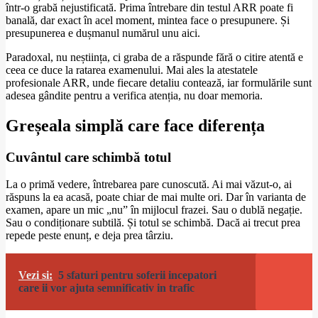
într-o grabă nejustificată. Prima întrebare din testul ARR poate fi
banală, dar exact în acel moment, mintea face o presupunere. Și
presupunerea e dușmanul numărul unu aici.
Paradoxal, nu neștiința, ci graba de a răspunde fără o citire atentă e
ceea ce duce la ratarea examenului. Mai ales la atestatele
profesionale ARR, unde fiecare detaliu contează, iar formulările sunt
adesea gândite pentru a verifica atenția, nu doar memoria.
Greșeala simplă care face diferența
Cuvântul care schimbă totul
La o primă vedere, întrebarea pare cunoscută. Ai mai văzut-o, ai
răspuns la ea acasă, poate chiar de mai multe ori. Dar în varianta de
examen, apare un mic „nu” în mijlocul frazei. Sau o dublă negație.
Sau o condiționare subtilă. Și totul se schimbă. Dacă ai trecut prea
repede peste enunț, e deja prea târziu.
Vezi si:
5 sfaturi pentru soferii incepatori
care ii vor ajuta semnificativ in trafic