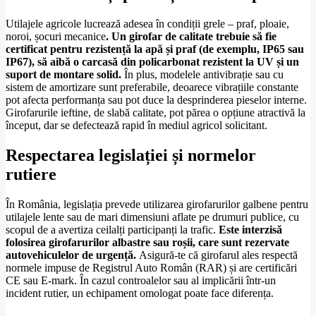
Utilajele agricole lucrează adesea în condiții grele – praf, ploaie,
noroi, șocuri mecanice
. Un girofar de calitate trebuie să fie
certificat pentru rezistență la apă și praf (de exemplu, IP65 sau
IP67), să aibă o carcasă din policarbonat rezistent la UV și un
suport de montare solid.
În plus, modelele antivibrație sau cu
sistem de amortizare sunt preferabile, deoarece vibrațiile constante
pot afecta performanța sau pot duce la desprinderea pieselor interne.
Girofarurile ieftine, de slabă calitate, pot părea o opțiune atractivă la
început, dar se defectează rapid în mediul agricol solicitant.
Respectarea legislației și normelor
rutiere
În România, legislația prevede utilizarea girofarurilor galbene pentru
utilajele lente sau de mari dimensiuni aflate pe drumuri publice, cu
scopul de a avertiza ceilalți participanți la trafic.
Este interzisă
folosirea girofarurilor albastre sau roșii, care sunt rezervate
autovehiculelor de urgență.
Asigură-te că girofarul ales respectă
normele impuse de Registrul Auto Român (RAR) și are certificări
CE sau E-mark. În cazul controalelor sau al implicării într-un
incident rutier, un echipament omologat poate face diferența.