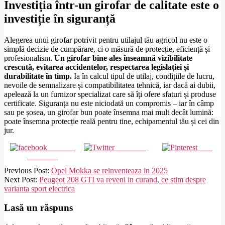
Investiția într-un girofar de calitate este o
investiție în siguranță
Alegerea unui girofar potrivit pentru utilajul tău agricol nu este o
simplă decizie de cumpărare, ci o măsură de protecție, eficiență și
profesionalism.
Un girofar bine ales înseamnă vizibilitate
crescută, evitarea accidentelor, respectarea legislației și
durabilitate în timp.
Ia în calcul tipul de utilaj, condițiile de lucru,
nevoile de semnalizare și compatibilitatea tehnică, iar dacă ai dubii,
apelează la un furnizor specializat care să îți ofere sfaturi și produse
certificate. Siguranța nu este niciodată un compromis – iar în câmp
sau pe șosea, un girofar bun poate însemna mai mult decât lumină:
poate însemna protecție reală pentru tine, echipamentul tău și cei din
jur.
Share on
Post on X
Save
Facebook
2025-
Previous Post:
Opel Mokka se reinventeaza in 2025
04-
Next Post:
Peugeot 208 GTI va reveni in curand, ce stim despre
16
varianta sport electrica
Lasă un răspuns