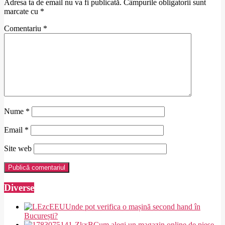
Adresa ta de email nu va fi publicată.
Câmpurile obligatorii sunt
marcate cu
*
Comentariu
*
Nume
*
Email
*
Site web
Diverse
Unde pot verifica o mașină second hand în
București?
Cum alegi un magazin online de piese