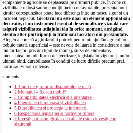
echipamente agricole se deplasează pe drumuri publice, în zone cu
vizibilitate redusă sau în condiții meteo nefavorabile, prezența unui
girofar corespunzător poate face diferența între un traseu sigur și un
incident neplăcut.
Girofarul nu este doar un element opțional sau
decorativ, ci un instrument esențial de semnalizare vizuală care
asigură vizibilitatea utilajului tău în orice moment, atrăgând
atenția altor participanți la trafic sau lucrători din proximitate.
Alegerea corectă a girofarului potrivit pentru utilajul tău agricol nu
trebuie tratată superficial – este nevoie de luarea în considerare a mai
multor factori precum tipul de montaj, sursa de alimentare,
intensitatea luminii, forma de avertizare, legislația în vigoare și nu în
ultimul rând, durabilitatea în condiții de lucru dificile precum praf,
noroi sau vibrații intense.
Contents
1
Tipuri de girofaruri disponibile pe piață
2
Montajul – fix sau mobil?
3
Compatibilitatea electrică și alimentarea
4
Intensitatea luminoasă și vizibilitatea
5
Durabilitatea și protecția la intemperii
6
Respectarea legislației și normelor rutiere
7
Investiția într-un girofar de calitate este o investiție în
siguranță