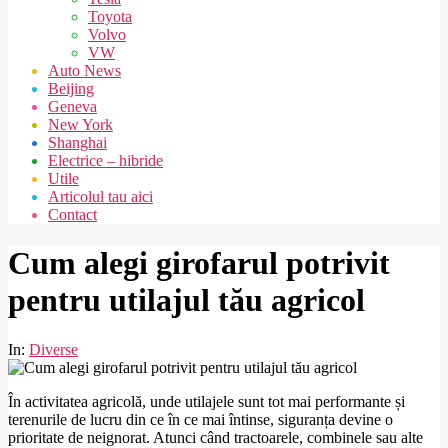
Toyota
Volvo
VW
Auto News
Beijing
Geneva
New York
Shanghai
Electrice – hibride
Utile
Articolul tau aici
Contact
Cum alegi girofarul potrivit
pentru utilajul tău agricol
In:
Diverse
În activitatea agricolă, unde utilajele sunt tot mai performante și
terenurile de lucru din ce în ce mai întinse, siguranța devine o
prioritate de neignorat. Atunci când tractoarele, combinele sau alte