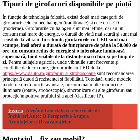
Tipuri de girofaruri disponibile pe piață
În funcție de tehnologia folosită, există două mari categorii de
girofaruri: cele cu bec halogen (tradiționale) și cele cu LED
(moderne). Girofarurile cu halogen sunt mai ieftine, dar au un
consum mai mare de energie, o durată de viață mai scurtă și sunt mai
sensibile la vibrații.
În schimb, girofarurile cu LED sunt mai
scumpe, însă oferă o durată de funcționare de până la 50.000 de
ore, un consum redus de energie și o intensitate luminoasă
superioară, fiind vizibile de la distanțe mari chiar și pe timp de
zi.
Pentru utilajele agricole, unde vibrațiile sunt frecvente și
condițiile de lucru dure, girofarurile cu LED de la
https://www.dauto.ro/girofaruri-si-stroboscoape
sunt recomandarea
principală datorită rezistenței și fiabilității. Totodată, unele modele
moderne oferă funcții avansate, precum mai multe moduri de
iluminare (rotativ, stroboscopic), sincronizare cu alte girofaruri sau
protecție împotriva prafului și a apei (clasificare IP).
Vezi si:
Alegând Libertatea cu Serviciile de
Închirieri Auto: O Perspectivă Asupra
Avantajelor și Dezavantajelor
Montajul – fix sau mobil?