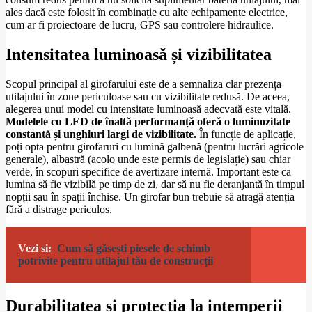
ales dacă este folosit în combinație cu alte echipamente electrice,
cum ar fi proiectoare de lucru, GPS sau controlere hidraulice.
Intensitatea luminoasă și vizibilitatea
Scopul principal al girofarului este de a semnaliza clar prezența
utilajului în zone periculoase sau cu vizibilitate redusă. De aceea,
alegerea unui model cu intensitate luminoasă adecvată este vitală.
Modelele cu LED de înaltă performanță oferă o luminozitate
constantă și unghiuri largi de vizibilitate.
În funcție de aplicație,
poți opta pentru girofaruri cu lumină galbenă (pentru lucrări agricole
generale), albastră (acolo unde este permis de legislație) sau chiar
verde, în scopuri specifice de avertizare internă. Important este ca
lumina să fie vizibilă pe timp de zi, dar să nu fie deranjantă în timpul
nopții sau în spații închise. Un girofar bun trebuie să atragă atenția
fără a distrage periculos.
Vezi si:
Cum să găsești piesele de schimb
potrivite pentru utilajul tău de construcții
Durabilitatea și protecția la intemperii