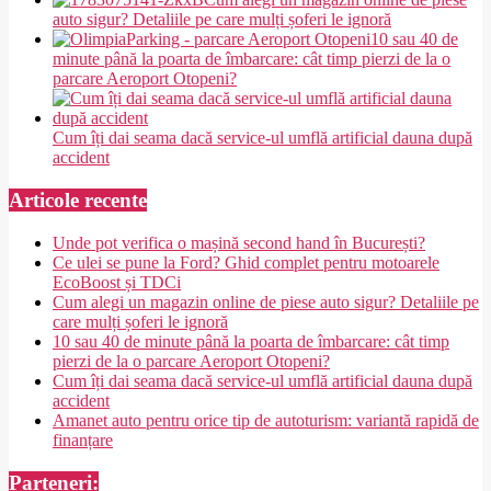
auto sigur? Detaliile pe care mulți șoferi le ignoră
10 sau 40 de
minute până la poarta de îmbarcare: cât timp pierzi de la o
parcare Aeroport Otopeni?
Cum îți dai seama dacă service-ul umflă artificial dauna după
accident
Articole recente
Unde pot verifica o mașină second hand în București?
Ce ulei se pune la Ford? Ghid complet pentru motoarele
EcoBoost și TDCi
Cum alegi un magazin online de piese auto sigur? Detaliile pe
care mulți șoferi le ignoră
10 sau 40 de minute până la poarta de îmbarcare: cât timp
pierzi de la o parcare Aeroport Otopeni?
Cum îți dai seama dacă service-ul umflă artificial dauna după
accident
Amanet auto pentru orice tip de autoturism: variantă rapidă de
finanțare
Parteneri: