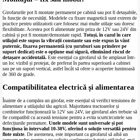
Girofarurile pot fi montate permanent pe cabină sau pot fi detașabile,
în funcție de necesități. Modelele cu fixare magnetică sunt extrem de
practice pentru utilizatorii care folosesc mai multe utilaje sau doresc
flexibilitate. Acestea pot fi alimentate prin priza de 12V sau 24V din
cabină și pot fi montate/demontate rapid.
Totuși, în cazul în care
utilajul este supus la vibrații constante sau este expus la vânt
puternic, fixarea permanentă (cu șuruburi sau prindere pe
suport dedicat) este o opțiune mai sigură, eliminând riscul de
detașare accidentală.
Este esențial ca girofarul să fie amplasat într-
un loc vizibil și protejat, de preferat în partea superioară a cabinei
sau pe un suport vertical, astfel încât să ofere o acoperire luminoasă
de 360 de grade.
Compatibilitatea electrică și alimentarea
Înainte de a cumpăra un girofar, este esențial să verifici tensiunea de
alimentare a utilajului tău agricol. Majoritatea tractoarelor și
combinelor funcționează la 12V sau 24V, iar girofarul ales trebuie să
fie compatibil cu această tensiune pentru a evita scurtcircuitele sau
defecțiunile premature.
Unele modele sunt universale și pot
funcționa în intervalul 10-30V, oferind o soluție versatilă pentru
flote mixte
. De asemenea, este important ca girofarul să aibă un
consum redus pentru a nu solicita suplimentar bateria utilajului, mai