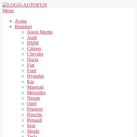
Skip
to
AUTOFUN
Secondary
Menu
content
Navigation
Acasa
Menu
Branduri
Aston Martin
Audi
BMW
Citroen
Chrysler
Dacia
Fiat
Ford
Hyundai
Kia
Maserati
Mercedes
Nissan
Opel
Peugeot
Porsche
Renault
Seat
Skoda
Tesla