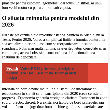
jumatate pentru kilometrii zgomotosi, dar totusi linistitori, ai unui
bun vechi motor cu patru cilindri sub capota.
O silueta reinnoita pentru modelul din
2026
Nu este prevazuta nicio revolutie estetica. Suntem in Suedia, nu la
Tesla. Pentru 2026, Volvo a simplificat liniile, a inmuiat contururile
si a actualizat interiorul, asa cum se reorganizeaza un salon
scandinav. Putin mai multa lumina, cateva gadgeturi conectate si, in
continuare, aceeasi obsesie pentru ordinea si functionalitatea
spatiului de depozitare.
Vezi si:
Volvo EX30 primeste prestigiosul
premiu Red Dot „Best of the Best” pentru
design
Interfata de bord devine mai fluida. Sistemul de infotainment
reactioneaza in sfarsit ca un smartphone din 2020 (ceea ce este un
progres). Ergonomia generala castiga in claritate. Ramanem in zona
sobru, practic, discret. Nu exista aici tablou de bord psihedelic sau
volan in forma de jug: doar butoane bine gandite si materiale care