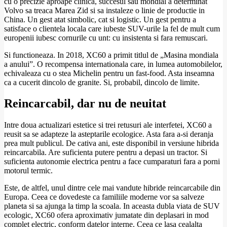
cu o precizie aproape clinica, succesul sau mondial a determinat
Volvo sa treaca Marea Zid si sa instaleze o linie de productie in
China. Un gest atat simbolic, cat si logistic. Un gest pentru a
satisface o clientela locala care iubeste SUV-urile la fel de mult cum
europenii iubesc cornurile cu unt: cu insistenta si fara remuscari.
Si functioneaza. In 2018, XC60 a primit titlul de „Masina mondiala
a anului”. O recompensa internationala care, in lumea automobilelor,
echivaleaza cu o stea Michelin pentru un fast-food. Asta inseamna
ca a cucerit dincolo de granite. Si, probabil, dincolo de limite.
Reincarcabil, dar nu de neuitat
Intre doua actualizari estetice si trei retusuri ale interfetei, XC60 a
reusit sa se adapteze la asteptarile ecologice. Asta fara a-si deranja
prea mult publicul. De cativa ani, este disponibil in versiune hibrida
reincarcabila. Are suficienta putere pentru a depasi un tractor. Si
suficienta autonomie electrica pentru a face cumparaturi fara a porni
motorul termic.
Este, de altfel, unul dintre cele mai vandute hibride reincarcabile din
Europa. Ceea ce dovedeste ca familiile moderne vor sa salveze
planeta si sa ajunga la timp la scoala. In aceasta dubla viata de SUV
ecologic, XC60 ofera aproximativ jumatate din deplasari in mod
complet electric, conform datelor interne. Ceea ce lasa cealalta