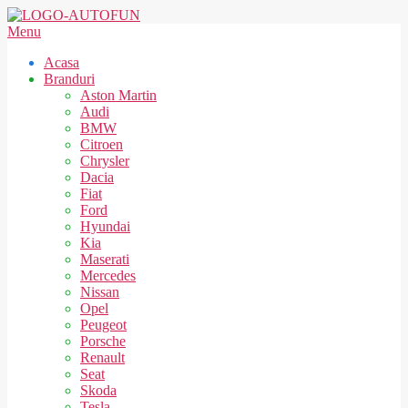
Skip
to
AUTOFUN
Secondary
Menu
content
Navigation
Acasa
Menu
Branduri
Aston Martin
Audi
BMW
Citroen
Chrysler
Dacia
Fiat
Ford
Hyundai
Kia
Maserati
Mercedes
Nissan
Opel
Peugeot
Porsche
Renault
Seat
Skoda
Tesla