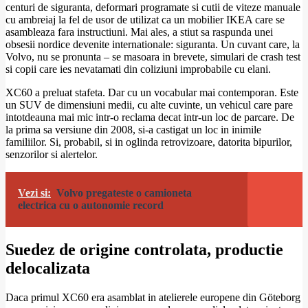
centuri de siguranta, deformari programate si cutii de viteze manuale
cu ambreiaj la fel de usor de utilizat ca un mobilier IKEA care se
asambleaza fara instructiuni. Mai ales, a stiut sa raspunda unei
obsesii nordice devenite internationale: siguranta. Un cuvant care, la
Volvo, nu se pronunta – se masoara in brevete, simulari de crash test
si copii care ies nevatamati din coliziuni improbabile cu elani.
XC60 a preluat stafeta. Dar cu un vocabular mai contemporan. Este
un SUV de dimensiuni medii, cu alte cuvinte, un vehicul care pare
intotdeauna mai mic intr-o reclama decat intr-un loc de parcare. De
la prima sa versiune din 2008, si-a castigat un loc in inimile
familiilor. Si, probabil, si in oglinda retrovizoare, datorita bipurilor,
senzorilor si alertelor.
Vezi si:
Volvo pregateste o camioneta
electrica cu o autonomie record
Suedez de origine controlata, productie
delocalizata
Daca primul XC60 era asamblat in atelierele europene din Göteborg