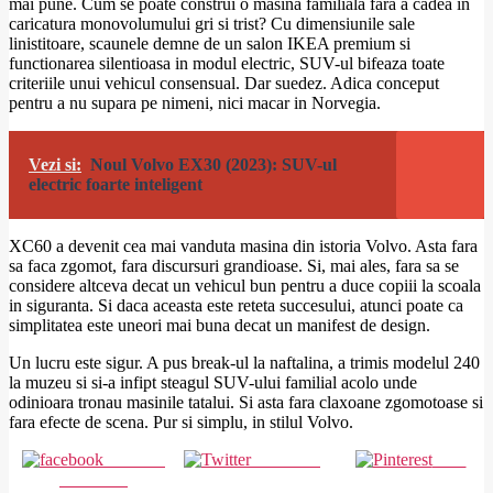
mai pune. Cum se poate construi o masina familiala fara a cadea in
caricatura monovolumului gri si trist? Cu dimensiunile sale
linistitoare, scaunele demne de un salon IKEA premium si
functionarea silentioasa in modul electric, SUV-ul bifeaza toate
criteriile unui vehicul consensual. Dar suedez. Adica conceput
pentru a nu supara pe nimeni, nici macar in Norvegia.
Vezi si:
Noul Volvo EX30 (2023): SUV-ul
electric foarte inteligent
XC60 a devenit cea mai vanduta masina din istoria Volvo. Asta fara
sa faca zgomot, fara discursuri grandioase. Si, mai ales, fara sa se
considere altceva decat un vehicul bun pentru a duce copiii la scoala
in siguranta. Si daca aceasta este reteta succesului, atunci poate ca
simplitatea este uneori mai buna decat un manifest de design.
Un lucru este sigur. A pus break-ul la naftalina, a trimis modelul 240
la muzeu si si-a infipt steagul SUV-ului familial acolo unde
odinioara tronau masinile tatalui. Si asta fara claxoane zgomotoase si
fara efecte de scena. Pur si simplu, in stilul Volvo.
Share on
Post on X
Save
Facebook