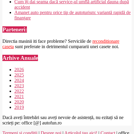
Cum îți dai seama dacă service-ul umflă artificial dauna după
accident
Amanet auto pentru orice tip de autoturism: variantă rapidă de
finanțare
Parteneri:
Directia masinii iti face probleme? Serviciile de
reconditionare
caseta
sunt preferate in detrimentul cumpararii unei casete noi.
Arhive Anuale
2026
2025
2024
2023
2022
2021
2020
2019
Dacă aveți întrebări sau aveți nevoie de asistență, nu ezitați să ne
scrieți pe: office [@] autofun.ro
Termeni si conditii
|
Despre noi
|
Articolul tau aici!
|
Contact
| office