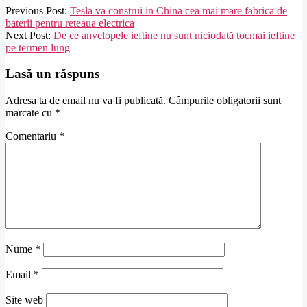
2025-
Previous Post:
Tesla va construi in China cea mai mare fabrica de
07-
baterii pentru reteaua electrica
18
Next Post:
De ce anvelopele ieftine nu sunt niciodată tocmai ieftine
pe termen lung
Lasă un răspuns
Adresa ta de email nu va fi publicată.
Câmpurile obligatorii sunt
marcate cu
*
Comentariu
*
Nume
*
Email
*
Site web