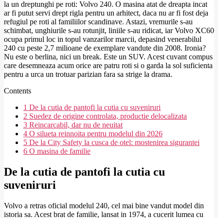
la un dreptunghi pe roti: Volvo 240. O masina atat de dreapta incat
ar fi putut servi drept rigla pentru un arhitect, daca nu ar fi fost deja
refugiul pe roti al familiilor scandinave. Astazi, vremurile s-au
schimbat, unghiurile s-au rotunjit, liniile s-au ridicat, iar Volvo XC60
ocupa primul loc in topul vanzarilor marcii, depasind venerabilul
240 cu peste 2,7 milioane de exemplare vandute din 2008. Ironia?
Nu este o berlina, nici un break. Este un SUV. Acest cuvant compus
care desemneaza acum orice are patru roti si o garda la sol suficienta
pentru a urca un trotuar parizian fara sa strige la drama.
Contents
1
De la cutia de pantofi la cutia cu suveniruri
2
Suedez de origine controlata, productie delocalizata
3
Reincarcabil, dar nu de neuitat
4
O silueta reinnoita pentru modelul din 2026
5
De la City Safety la cusca de otel: mostenirea sigurantei
6
O masina de familie
De la cutia de pantofi la cutia cu
suveniruri
Volvo a retras oficial modelul 240, cel mai bine vandut model din
istoria sa. Acest brat de familie, lansat in 1974, a cucerit lumea cu