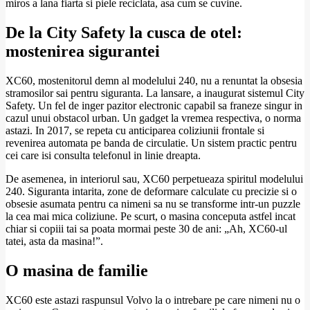
miros a lana fiarta si piele reciclata, asa cum se cuvine.
De la City Safety la cusca de otel:
mostenirea sigurantei
XC60, mostenitorul demn al modelului 240, nu a renuntat la obsesia
stramosilor sai pentru siguranta. La lansare, a inaugurat sistemul City
Safety. Un fel de inger pazitor electronic capabil sa franeze singur in
cazul unui obstacol urban. Un gadget la vremea respectiva, o norma
astazi. In 2017, se repeta cu anticiparea coliziunii frontale si
revenirea automata pe banda de circulatie. Un sistem practic pentru
cei care isi consulta telefonul in linie dreapta.
De asemenea, in interiorul sau, XC60 perpetueaza spiritul modelului
240. Siguranta intarita, zone de deformare calculate cu precizie si o
obsesie asumata pentru ca nimeni sa nu se transforme intr-un puzzle
la cea mai mica coliziune. Pe scurt, o masina conceputa astfel incat
chiar si copiii tai sa poata mormai peste 30 de ani: „Ah, XC60-ul
tatei, asta da masina!”.
O masina de familie
XC60 este astazi raspunsul Volvo la o intrebare pe care nimeni nu o