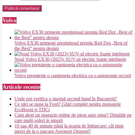
Volvo
Volvo EX30 primeste prestigiosul premiu Red Dot „Best of
the Best” pentru design
Noul Volvo EX30 (2023): SUV-ul electric foarte inteligent
Volvo pregateste o camioneta electrica cu o autonomie record
Articole recente
Unde pot verifica o mașină second hand în București?
Ce ulei se pune la Ford? Ghid complet pentru motoarele
EcoBoost și TDCi
Cum alegi un magazin online de piese auto sigur? Detaliile pe
care mulți șoferi le ignoră
10 sau 40 de minute până la poarta de îmbarcare: cât timp
pierzi de la o parcare Aeroport Otopeni?