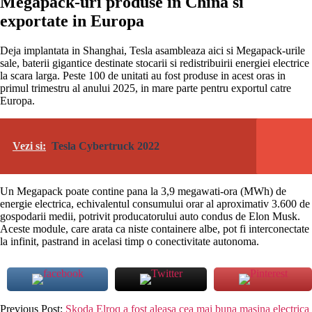
Megapack-uri produse in China si
exportate in Europa
Deja implantata in Shanghai, Tesla asambleaza aici si Megapack-urile
sale, baterii gigantice destinate stocarii si redistribuirii energiei electrice
la scara larga. Peste 100 de unitati au fost produse in acest oras in
primul trimestru al anului 2025, in mare parte pentru exportul catre
Europa.
Vezi si:
Tesla Cybertruck 2022
Un Megapack poate contine pana la 3,9 megawati-ora (MWh) de
energie electrica, echivalentul consumului orar al aproximativ 3.600 de
gospodarii medii, potrivit producatorului auto condus de Elon Musk.
Aceste module, care arata ca niste containere albe, pot fi interconectate
la infinit, pastrand in acelasi timp o conectivitate autonoma.
2025-
Previous Post:
Skoda Elroq a fost aleasa cea mai buna mașina electrica