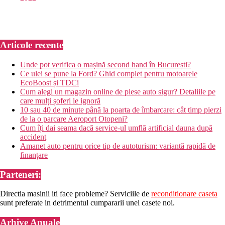
Articole recente
Unde pot verifica o mașină second hand în București?
Ce ulei se pune la Ford? Ghid complet pentru motoarele
EcoBoost și TDCi
Cum alegi un magazin online de piese auto sigur? Detaliile pe
care mulți șoferi le ignoră
10 sau 40 de minute până la poarta de îmbarcare: cât timp pierzi
de la o parcare Aeroport Otopeni?
Cum îți dai seama dacă service-ul umflă artificial dauna după
accident
Amanet auto pentru orice tip de autoturism: variantă rapidă de
finanțare
Parteneri:
Directia masinii iti face probleme? Serviciile de
reconditionare caseta
sunt preferate in detrimentul cumpararii unei casete noi.
Arhive Anuale