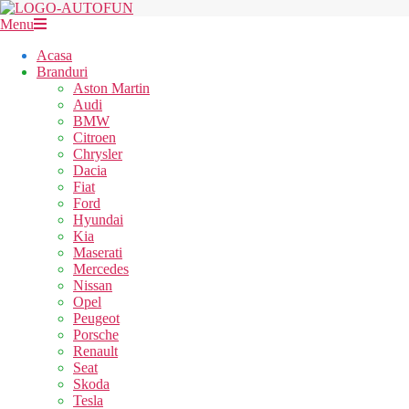
Skip
to
AUTOFUN
Secondary
Menu
content
Navigation
Acasa
Menu
Branduri
Aston Martin
Audi
BMW
Citroen
Chrysler
Dacia
Fiat
Ford
Hyundai
Kia
Maserati
Mercedes
Nissan
Opel
Peugeot
Porsche
Renault
Seat
Skoda
Tesla