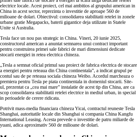
primei sale fabrici de stocare a energiei la scara larga dedicate retelei
electrice locale. Acest proiect, cel mai ambitios al grupului american in
China in acest sector, reprezinta o investitie de aproape 560 de
milioane de dolari. Obiectivul: consolidarea stabilitatii retelei in zonele
urbane gratie Megapacks, baterii gigantice deja utilizate in Statele
Unite si Australia.
Tesla face un nou pas strategic in China. Vineri, 20 iunie 2025,
constructorul american a anuntat semnarea unui contract important
pentru construirea primei sale fabrici de mari dimensiuni dedicate
stocarii energiei in retea electrica chineza.
„Tesla a semnat oficial primul sau proiect de fabrica electrica de stocare
a energiei pentru reteaua din China continentala”, a indicat grupul pe
contul sau de pe reteaua sociala chineza Weibo. Acordul marcheaza o
premiera pentru Tesla pe piata continentala in domeniul stocarii. Site-
ul, prezentat ca „cea mai mare” instalatie de acest tip din China, are ca
scop consolidarea stabilitatii retelei electrice in mediul urban, in special
in perioadele de cerere ridicata.
Potrivit mass-media financiara chineza Yicai, contractul reuneste Tesla
Shanghai, autoritatile locale din Shanghai si compania China Kangfu
International Leasing. Acesta prevede o investitie de patru miliarde de
yuani, adica aproximativ 560 de milioane de dolari.