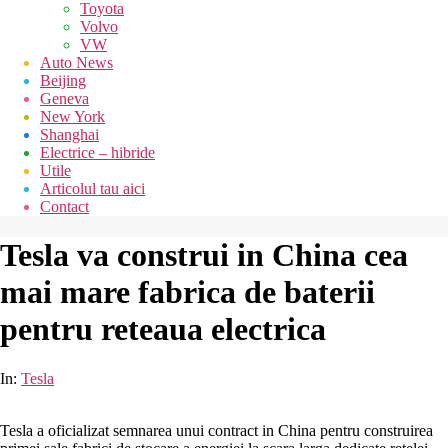
Toyota
Volvo
VW
Auto News
Beijing
Geneva
New York
Shanghai
Electrice – hibride
Utile
Articolul tau aici
Contact
Tesla va construi in China cea
mai mare fabrica de baterii
pentru reteaua electrica
In:
Tesla
Tesla a oficializat semnarea unui contract in China pentru construirea