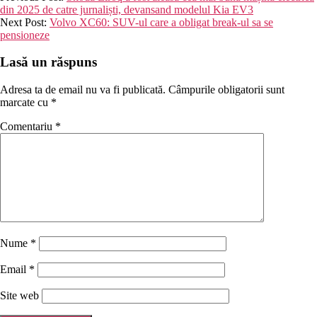
06-
din 2025 de catre jurnaliști, devansand modelul Kia EV3
29
Next Post:
Volvo XC60: SUV-ul care a obligat break-ul sa se
pensioneze
Lasă un răspuns
Adresa ta de email nu va fi publicată.
Câmpurile obligatorii sunt
marcate cu
*
Comentariu
*
Nume
*
Email
*
Site web