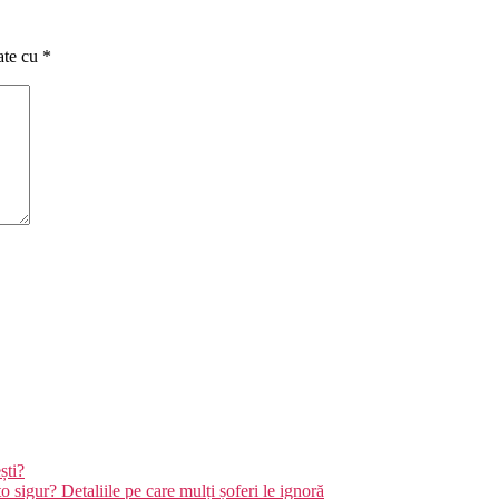
ate cu
*
ști?
sigur? Detaliile pe care mulți șoferi le ignoră