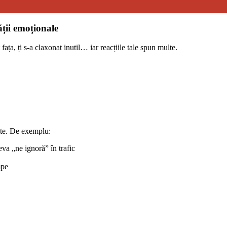
ții emoționale
t fața, ți s-a claxonat inutil… iar reacțiile tale spun multe.
nite. De exemplu:
eva „ne ignoră” în trafic
mpe