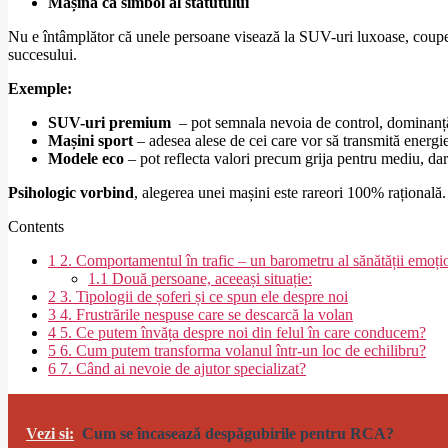
Mașina ca simbol al statutului
Nu e întâmplător că unele persoane visează la SUV-uri luxoase, coupe-ur
succesului.
Exemple:
SUV-uri premium
– pot semnala nevoia de control, dominanță,
Mașini sport
– adesea alese de cei care vor să transmită energie,
Modele eco
– pot reflecta valori precum grija pentru mediu, dar
Psihologic vorbind
, alegerea unei mașini este rareori 100% rațională
Contents
1
2. Comportamentul în trafic – un barometru al sănătății emoți
1.1
Două persoane, aceeași situație:
2
3. Tipologii de șoferi și ce spun ele despre noi
3
4. Frustrările nespuse care se descarcă la volan
4
5. Ce putem învăța despre noi din felul în care conducem?
5
6. Cum putem transforma volanul într-un loc de echilibru?
6
7. Când ai nevoie de ajutor specializat?
Vezi si:
Cum se încasează despăgubirile pentru RCA?