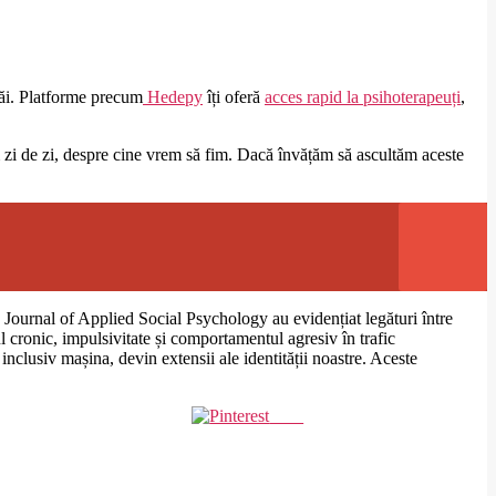
 căi. Platforme precum
Hedepy
îți oferă
acces rapid la psihoterapeuți
,
 zi de zi, despre cine vrem să fim. Dacă învățăm să ascultăm aceste
n Journal of Applied Social Psychology au evidențiat legături între
ul cronic, impulsivitate și comportamentul agresiv în trafic
clusiv mașina, devin extensii ale identității noastre. Aceste
Save