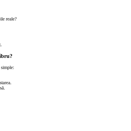
le reale?
.
libru?
 simple:
starea.
să.