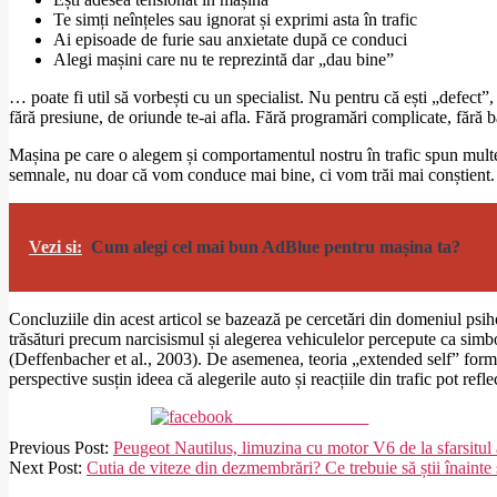
Te simți neînțeles sau ignorat și exprimi asta în trafic
Ai episoade de furie sau anxietate după ce conduci
Alegi mașini care nu te reprezintă dar „dau bine”
… poate fi util să vorbești cu un specialist. Nu pentru că ești „defect”,
fără presiune, de oriunde te-ai afla. Fără programări complicate, fără b
Mașina pe care o alegem și comportamentul nostru în trafic spun multe 
semnale, nu doar că vom conduce mai bine, ci vom trăi mai conștient.
Vezi si:
Cum alegi cel mai bun AdBlue pentru mașina ta?
Concluziile din acest articol se bazează pe cercetări din domeniul psih
trăsături precum narcisismul și alegerea vehiculelor percepute ca simbolu
(Deffenbacher et al., 2003). De asemenea, teoria „extended self” formu
perspective susțin ideea că alegerile auto și reacțiile din trafic pot re
Share on Facebook
2026-
Previous Post:
Peugeot Nautilus, limuzina cu motor V6 de la sfarsitul 
03-
Next Post:
Cutia de viteze din dezmembrări? Ce trebuie să știi înainte
06