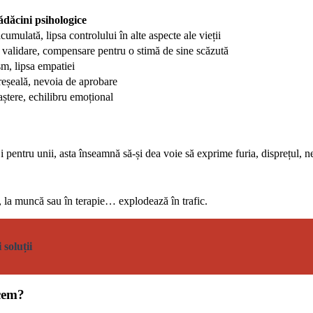
ădăcini psihologice
cumulată, lipsa controlului în alte aspecte ale vieții
validare, compensare pentru o stimă de sine scăzută
m, lipsa empatiei
reșeală, nevoia de aprobare
tere, echilibru emoțional
i pentru unii, asta înseamnă să-și dea voie să exprime furia, disprețul, 
, la muncă sau în terapie… explodează în trafic.
 soluții
ucem?