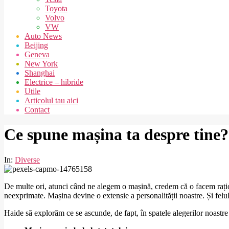
Toyota
Volvo
VW
Auto News
Beijing
Geneva
New York
Shanghai
Electrice – hibride
Utile
Articolul tau aici
Contact
Ce spune mașina ta despre tine? 
In:
Diverse
De multe ori, atunci când ne alegem o mașină, credem că o facem raționa
neexprimate. Mașina devine o extensie a personalității noastre. Și fel
Haide să explorăm ce se ascunde, de fapt, în spatele alegerilor noastre