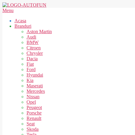
Skip
to
AUTOFUN
Secondary
Menu
content
Navigation
Acasa
Menu
Branduri
Aston Martin
Audi
BMW
Citroen
Chrysler
Dacia
Fiat
Ford
Hyundai
Kia
Maserati
Mercedes
Nissan
Opel
Peugeot
Porsche
Renault
Seat
Skoda
Tesla