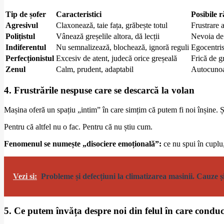
Tip de șofer
Caracteristici
Posibile r
Agresivul
Claxonează, taie fața, grăbește totul
Frustrare a
Polițistul
Vânează greșelile altora, dă lecții
Nevoia de 
Indiferentul
Nu semnalizează, blochează, ignoră reguli
Egocentris
Perfecționistul
Excesiv de atent, judecă orice greșeală
Frică de g
Zenul
Calm, prudent, adaptabil
Autocunoaș
4. Frustrările nespuse care se descarcă la volan
Mașina oferă un spațiu „intim” în care simțim că putem fi noi înșine. Ș
Pentru că altfel nu o fac. Pentru că nu știu cum.
Fenomenul se numește „disociere emoțională”:
ce nu spui în cuplu
Vezi si:
Probleme și defecțiuni la climatizarea masinii. Cauze și
5. Ce putem învăța despre noi din felul în care cond