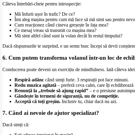
Câteva întrebări-cheie pentru introspecție:
Mă înfurii ușor în trafic? De ce?
Îmi aleg mașina pentru cum mă face să mă simt sau pentru nevoi
Cum reacționez când cineva greșește în fața mea?
Ce mesaj vreau să transmit cu mașina mea?
Mă simt altfel când sunt la volan decât în restul timpului?
Dacă răspunsurile te surprind, e un semn bun: începi să devii conștient
6. Cum putem transforma volanul într-un loc de echi
Conducerea poate deveni un exercițiu de mindfulness. Iată câteva idei
Respiră adânc
când simți furie. 3 respirații pot face minuni.
Redu muzica agitată
– preferă ceva calm, care îți echilibrează 
Renunță la „trebuie să ajung rapid”
– e o presiune autoimpu
Gândește în termeni de siguranță, nu de competiție.
Acceptă că toți greșim.
Inclusiv tu, chiar dacă nu azi.
7. Când ai nevoie de ajutor specializat?
Dacă simți că:
Ești adesea tensionat în mașină