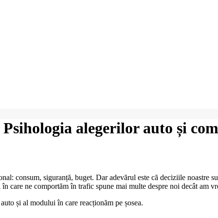
Psihologia alegerilor auto și co
l: consum, siguranță, buget. Dar adevărul este că deciziile noastre sunt
ul în care ne comportăm în trafic spune mai multe despre noi decât am v
 auto și al modului în care reacționăm pe șosea.