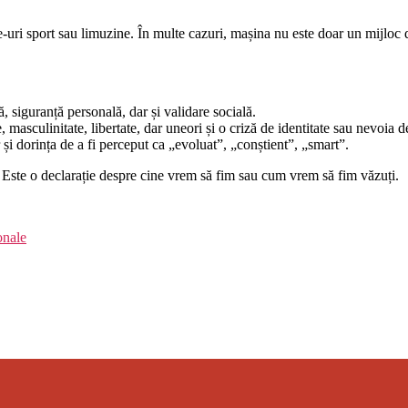
i sport sau limuzine. În multe cazuri, mașina nu este doar un mijloc de t
 siguranță personală, dar și validare socială.
 masculinitate, libertate, dar uneori și o criză de identitate sau nevoia de
 și dorința de a fi perceput ca „evoluat”, „conștient”, „smart”.
. Este o declarație despre cine vrem să fim sau cum vrem să fim văzuți.
onale