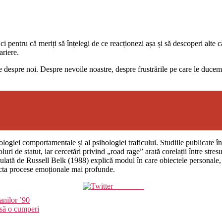
 ci pentru că meriți să înțelegi de ce reacționezi așa și să descoperi alte
ariere.
despre noi. Despre nevoile noastre, despre frustrările pe care le ducem
ologiei comportamentale și al psihologiei traficului. Studiile publicate î
ri de statut, iar cercetări privind „road rage” arată corelații între stres
lată de Russell Belk (1988) explică modul în care obiectele personale, in
flecta procese emoționale mai profunde.
Post on X
anilor ’90
 să o cumperi