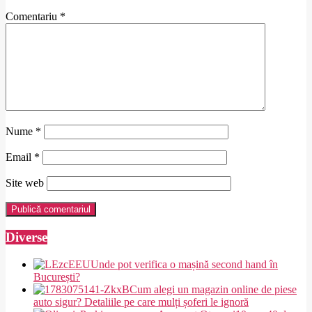
Comentariu
*
Nume
*
Email
*
Site web
Diverse
Unde pot verifica o mașină second hand în
București?
Cum alegi un magazin online de piese
auto sigur? Detaliile pe care mulți șoferi le ignoră