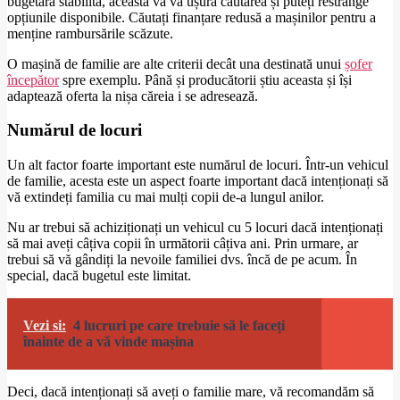
bugetară stabilită, aceasta vă va ușura căutarea și puteți restrânge
opțiunile disponibile. Căutați finanțare redusă a mașinilor pentru a
menține rambursările scăzute.
O mașină de familie are alte criterii decât una destinată unui
șofer
începător
spre exemplu. Până și producătorii știu aceasta și își
adaptează oferta la nișa căreia i se adresează.
Numărul de locuri
Un alt factor foarte important este numărul de locuri. Într-un vehicul
de familie, acesta este un aspect foarte important dacă intenționați să
vă extindeți familia cu mai mulți copii de-a lungul anilor.
Nu ar trebui să achiziționați un vehicul cu 5 locuri dacă intenționați
să mai aveți câțiva copii în următorii câțiva ani. Prin urmare, ar
trebui să vă gândiți la nevoile familiei dvs. încă de pe acum. În
special, dacă bugetul este limitat.
Vezi si:
4 lucruri pe care trebuie să le faceți
înainte de a vă vinde mașina
Deci, dacă intenționați să aveți o familie mare, vă recomandăm să