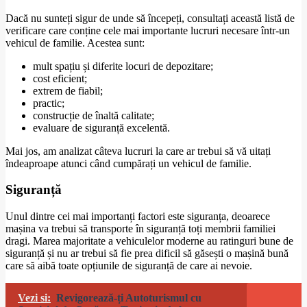
Dacă nu sunteți sigur de unde să începeți, consultați această listă de
verificare care conține cele mai importante lucruri necesare într-un
vehicul de familie. Acestea sunt:
mult spațiu și diferite locuri de depozitare;
cost eficient;
extrem de fiabil;
practic;
construcție de înaltă calitate;
evaluare de siguranță excelentă.
Mai jos, am analizat câteva lucruri la care ar trebui să vă uitați
îndeaproape atunci când cumpărați un vehicul de familie.
Siguranță
Unul dintre cei mai importanți factori este siguranța, deoarece
mașina va trebui să transporte în siguranță toți membrii familiei
dragi. Marea majoritate a vehiculelor moderne au ratinguri bune de
siguranță și nu ar trebui să fie prea dificil să găsești o mașină bună
care să aibă toate opțiunile de siguranță de care ai nevoie.
Vezi si:
Revigorează-ți Autoturismul cu