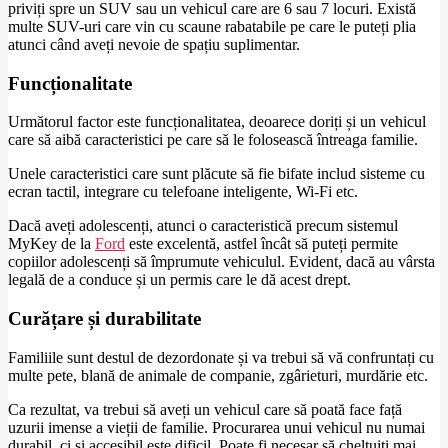
priviți spre un SUV sau un vehicul care are 6 sau 7 locuri. Există
multe SUV-uri care vin cu scaune rabatabile pe care le puteți plia
atunci când aveți nevoie de spațiu suplimentar.
Funcționalitate
Următorul factor este funcționalitatea, deoarece doriți și un vehicul
care să aibă caracteristici pe care să le folosească întreaga familie.
Unele caracteristici care sunt plăcute să fie bifate includ sisteme cu
ecran tactil, integrare cu telefoane inteligente, Wi-Fi etc.
Dacă aveți adolescenți, atunci o caracteristică precum sistemul
MyKey de la
Ford
este excelentă, astfel încât să puteți permite
copiilor adolescenți să împrumute vehiculul. Evident, dacă au vârsta
legală de a conduce și un permis care le dă acest drept.
Curățare și durabilitate
Familiile sunt destul de dezordonate și va trebui să vă confruntați cu
multe pete, blană de animale de companie, zgârieturi, murdărie etc.
Ca rezultat, va trebui să aveți un vehicul care să poată face față
uzurii imense a vieții de familie. Procurarea unui vehicul nu numai
durabil, ci și accesibil este dificil. Poate fi necesar să cheltuiți mai