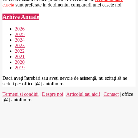
caseta
sunt preferate in detrimentul cumpararii unei casete noi.
Arhive Anuale
2026
2025
2024
2023
2022
2021
2020
2019
Dacă aveți întrebări sau aveți nevoie de asistență, nu ezitați să ne
scrieți pe: office [@] autofun.ro
Termeni si conditii
|
Despre noi
|
Articolul tau aici!
|
Contact
| office
[@] autofun.ro