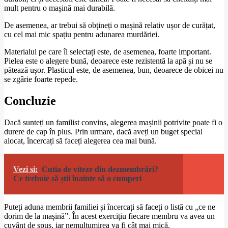
mult pentru o mașină mai durabilă.
De asemenea, ar trebui să obțineți o mașină relativ ușor de curățat,
cu cel mai mic spațiu pentru adunarea murdăriei.
Materialul pe care îl selectați este, de asemenea, foarte important.
Pielea este o alegere bună, deoarece este rezistentă la apă și nu se
pătează ușor. Plasticul este, de asemenea, bun, deoarece de obicei nu
se zgârie foarte repede.
Concluzie
Dacă sunteți un familist convins, alegerea mașinii potrivite poate fi o
durere de cap în plus. Prin urmare, dacă aveți un buget special
alocat, încercați să faceți alegerea cea mai bună.
Vezi si:
Cutia de viteze din dezmembrări?
Ce trebuie să știi înainte să o cumperi
Puteți aduna membrii familiei și încercați să faceți o listă cu „ce ne
dorim de la mașină”. În acest exercițiu fiecare membru va avea un
cuvânt de spus, iar nemulțumirea va fi cât mai mică.