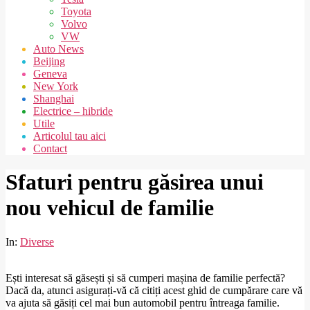
Toyota
Volvo
VW
Auto News
Beijing
Geneva
New York
Shanghai
Electrice – hibride
Utile
Articolul tau aici
Contact
Sfaturi pentru găsirea unui
nou vehicul de familie
In:
Diverse
Ești interesat să găsești și să cumperi mașina de familie perfectă?
Dacă da, atunci asigurați-vă că citiți acest ghid de cumpărare care vă
va ajuta să găsiți cel mai bun automobil pentru întreaga familie.