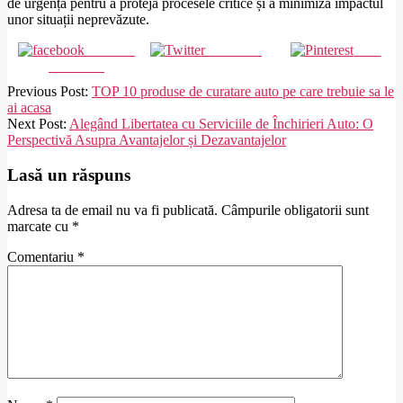
de urgență pentru a proteja procesele critice și a minimiza impactul
unor situații neprevăzute.
Share on
Post on X
Save
Facebook
2020-
Previous Post:
TOP 10 produse de curatare auto pe care trebuie sa le
02-
ai acasa
27
Next Post:
Alegând Libertatea cu Serviciile de Închirieri Auto: O
Perspectivă Asupra Avantajelor și Dezavantajelor
Lasă un răspuns
Adresa ta de email nu va fi publicată.
Câmpurile obligatorii sunt
marcate cu
*
Comentariu
*