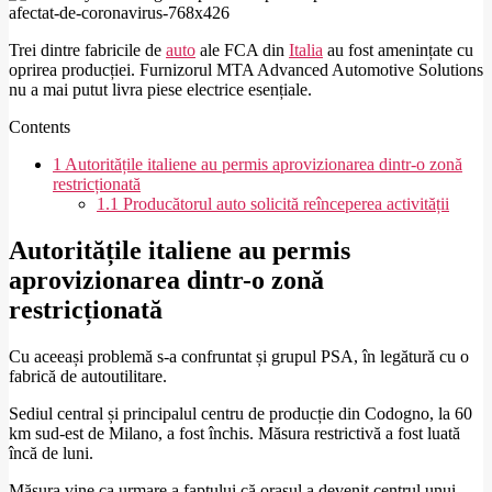
Trei dintre fabricile de
auto
ale FCA din
Italia
au fost amenințate cu
oprirea producției. Furnizorul MTA Advanced Automotive Solutions
nu a mai putut livra piese electrice esențiale.
Contents
1
Autoritățile italiene au permis aprovizionarea dintr-o zonă
restricționată
1.1
Producătorul auto solicită reînceperea activității
Autoritățile italiene au permis
aprovizionarea dintr-o zonă
restricționată
Cu aceeași problemă s-a confruntat și grupul PSA, în legătură cu o
fabrică de autoutilitare.
Sediul central și principalul centru de producție din Codogno, la 60
km sud-est de Milano, a fost închis. Măsura restrictivă a fost luată
încă de luni.
Măsura vine ca urmare a faptului că orașul a devenit centrul unui