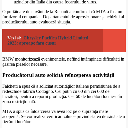
uzinelor din Italia din cauza focarului de virus.
O purtătoare de cuvânt de la Renault a confirmat că MTA a fost un
furnizor al companiei. Departamentul de aprovizionare și achiziții al
producătorului auto evaluează situația.
Vezi si:
Chrysler Pacifica Hybrid Limited
2023: aproape fara cusur
BMW monitorizează evenimentele, nefiind întâmpinate dificultăți în
găsirea pieselor necesare.
Producătorul auto solicită reînceperea activității
Falchetti a spus că a solicitat autorităților italiene permisiunea de a
redeschide fabrica Codogno. Cel puțin cu 60 din cei 600 de
lucrători, pentru a reporni producția. Cei 60 de lucrători locuiesc în
zona restricționată.
MTA a spus că întoarcerea va avea loc pe o suprafață mare
acoperită. Se vor realiza verificări zilnice privind starea de sănătate a
fiecărui lucrător.