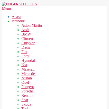
Skip
to
AUTOFUN
Secondary
Menu
content
Navigation
Acasa
Menu
Branduri
Aston Martin
Audi
BMW
Citroen
Chrysler
Dacia
Fiat
Ford
Hyundai
Kia
Maserati
Mercedes
Nissan
Opel
Peugeot
Porsche
Renault
Seat
Skoda
Tesla