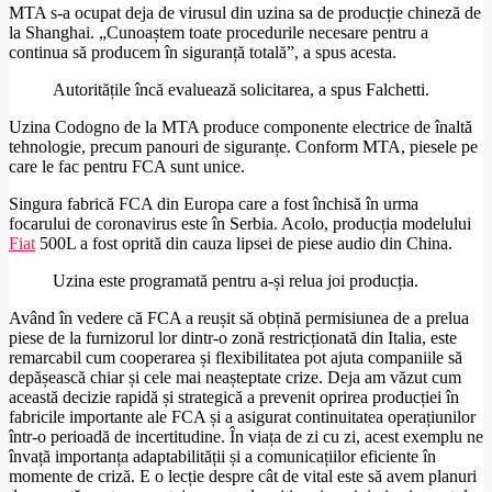
MTA s-a ocupat deja de virusul din uzina sa de producție chineză de
la Shanghai. „Cunoaștem toate procedurile necesare pentru a
continua să producem în siguranță totală”, a spus acesta.
Autoritățile încă evaluează solicitarea, a spus Falchetti.
Uzina Codogno de la MTA produce componente electrice de înaltă
tehnologie, precum panouri de siguranțe. Conform MTA, piesele pe
care le fac pentru FCA sunt unice.
Singura fabrică FCA din Europa care a fost închisă în urma
focarului de coronavirus este în Serbia. Acolo, producția modelului
Fiat
500L a fost oprită din cauza lipsei de piese audio din China.
Uzina este programată pentru a-și relua joi producția.
Având în vedere că FCA a reușit să obțină permisiunea de a prelua
piese de la furnizorul lor dintr-o zonă restricționată din Italia, este
remarcabil cum cooperarea și flexibilitatea pot ajuta companiile să
depășească chiar și cele mai neașteptate crize. Deja am văzut cum
această decizie rapidă și strategică a prevenit oprirea producției în
fabricile importante ale FCA și a asigurat continuitatea operațiunilor
într-o perioadă de incertitudine. În viața de zi cu zi, acest exemplu ne
învață importanța adaptabilității și a comunicațiilor eficiente în
momente de criză. E o lecție despre cât de vital este să avem planuri