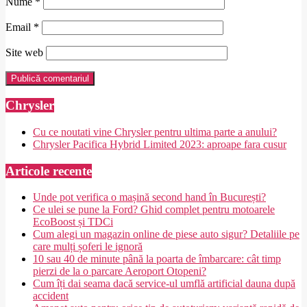
Nume
*
Email
*
Site web
Chrysler
Cu ce noutati vine Chrysler pentru ultima parte a anului?
Chrysler Pacifica Hybrid Limited 2023: aproape fara cusur
Articole recente
Unde pot verifica o mașină second hand în București?
Ce ulei se pune la Ford? Ghid complet pentru motoarele
EcoBoost și TDCi
Cum alegi un magazin online de piese auto sigur? Detaliile pe
care mulți șoferi le ignoră
10 sau 40 de minute până la poarta de îmbarcare: cât timp
pierzi de la o parcare Aeroport Otopeni?
Cum îți dai seama dacă service-ul umflă artificial dauna după
accident