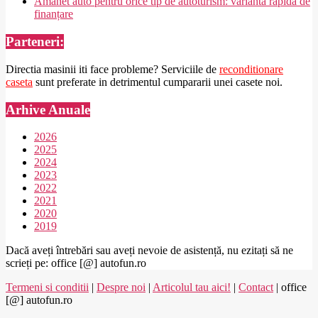
Amanet auto pentru orice tip de autoturism: variantă rapidă de
finanțare
Parteneri:
Directia masinii iti face probleme? Serviciile de
reconditionare
caseta
sunt preferate in detrimentul cumpararii unei casete noi.
Arhive Anuale
2026
2025
2024
2023
2022
2021
2020
2019
Dacă aveți întrebări sau aveți nevoie de asistență, nu ezitați să ne
scrieți pe: office [@] autofun.ro
Termeni si conditii
|
Despre noi
|
Articolul tau aici!
|
Contact
| office
[@] autofun.ro