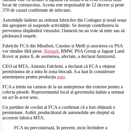
focar de coronavirus. Acesta este responsabil de 12 decese și peste
370 de cazuri confirmate de infectare.
Autoritățile italiene au ordonat fabricilor din Codogno și nouă orașe
din apropiere să suspende activitățile. Se dorește contribuirea la
prevenirea răspândirii virusului. Oamenii nu au voie să intre sau să
părăsească orașele.
Fabricile FCA din Mirafiori, Cassino și Melfi și asocierea cu PSA
vor rămâne fără piese.
Renault
, BMW, PSA Group și Jaguar Land
Rover ar putea fi, de asemenea, afectate, a declarat furnizorul.
CEO-ul MTA, Antonio Falchetti, a declarat că FCA a obținut
permisiunea de a intra în zona blocată. S-a luat în considerare
amenințarea pentru producția
auto
.
FCA a trimis un camion de la un antreprenor din exterior pentru a
colecta piesele. Reprezentantul local al guvernului italian a semnat
un act în acest sens.
Un purtător de cuvânt al FCA a confirmat că a fost obținută o
permisiune. Astfel, producătorul de automobile are dreptul să
acceseze fabrica MTA.
FCA nu preconizează, în prezent, nicio închidere a