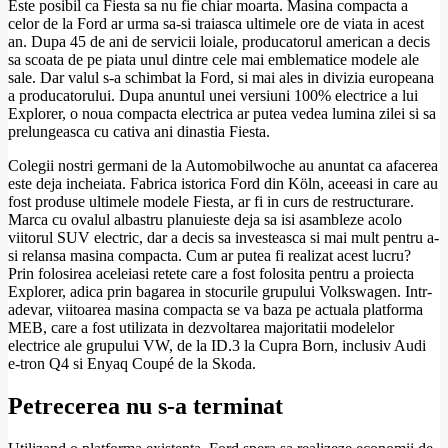
Este posibil ca Fiesta sa nu fie chiar moarta. Masina compacta a
celor de la Ford ar urma sa-si traiasca ultimele ore de viata in acest
an. Dupa 45 de ani de servicii loiale, producatorul american a decis
sa scoata de pe piata unul dintre cele mai emblematice modele ale
sale. Dar valul s-a schimbat la Ford, si mai ales in divizia europeana
a producatorului. Dupa anuntul unei versiuni 100% electrice a lui
Explorer, o noua compacta electrica ar putea vedea lumina zilei si sa
prelungeasca cu cativa ani dinastia Fiesta.
Colegii nostri germani de la Automobilwoche au anuntat ca afacerea
este deja incheiata. Fabrica istorica Ford din Köln, aceeasi in care au
fost produse ultimele modele Fiesta, ar fi in curs de restructurare.
Marca cu ovalul albastru planuieste deja sa isi asambleze acolo
viitorul SUV electric, dar a decis sa investeasca si mai mult pentru a-
si relansa masina compacta. Cum ar putea fi realizat acest lucru?
Prin folosirea aceleiasi retete care a fost folosita pentru a proiecta
Explorer, adica prin bagarea in stocurile grupului Volkswagen. Intr-
adevar, viitoarea masina compacta se va baza pe actuala platforma
MEB, care a fost utilizata in dezvoltarea majoritatii modelelor
electrice ale grupului VW, de la ID.3 la Cupra Born, inclusiv Audi
e-tron Q4 si Enyaq Coupé de la Skoda.
Petrecerea nu s-a terminat