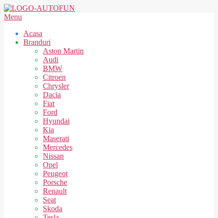
Skip
to
AUTOFUN
Secondary
Menu
content
Navigation
Acasa
Menu
Branduri
Aston Martin
Audi
BMW
Citroen
Chrysler
Dacia
Fiat
Ford
Hyundai
Kia
Maserati
Mercedes
Nissan
Opel
Peugeot
Porsche
Renault
Seat
Skoda
Tesla