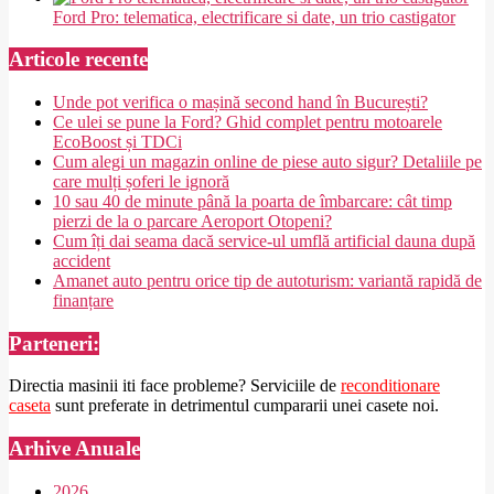
Ford Pro: telematica, electrificare si date, un trio castigator
Articole recente
Unde pot verifica o mașină second hand în București?
Ce ulei se pune la Ford? Ghid complet pentru motoarele
EcoBoost și TDCi
Cum alegi un magazin online de piese auto sigur? Detaliile pe
care mulți șoferi le ignoră
10 sau 40 de minute până la poarta de îmbarcare: cât timp
pierzi de la o parcare Aeroport Otopeni?
Cum îți dai seama dacă service-ul umflă artificial dauna după
accident
Amanet auto pentru orice tip de autoturism: variantă rapidă de
finanțare
Parteneri:
Directia masinii iti face probleme? Serviciile de
reconditionare
caseta
sunt preferate in detrimentul cumpararii unei casete noi.
Arhive Anuale
2026