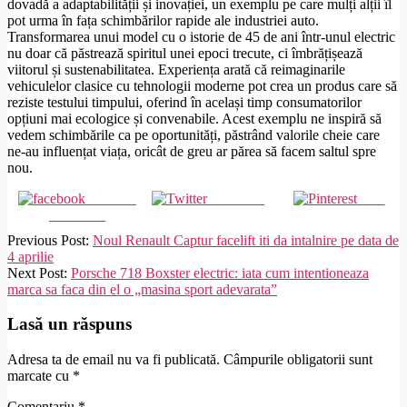
dovadă a adaptabilității și inovației, un exemplu pe care mulți alții îl
pot urma în fața schimbărilor rapide ale industriei auto.
Transformarea unui model cu o istorie de 45 de ani într-unul electric
nu doar că păstrează spiritul unei epoci trecute, ci îmbrățișează
viitorul și sustenabilitatea. Experiența arată că reimaginarile
vehiculelor clasice cu tehnologii moderne pot crea un produs care să
reziste testului timpului, oferind în același timp consumatorilor
opțiuni mai ecologice și convenabile. Acest exemplu ne inspiră să
vedem schimbările ca pe oportunități, păstrând valorile cheie care
ne-au influențat viața, oricât de greu ar părea să facem saltul spre
nou.
Share on
Post on X
Save
Facebook
2024-
Previous Post:
Noul Renault Captur facelift iti da intalnire pe data de
02-
4 aprilie
27
Next Post:
Porsche 718 Boxster electric: iata cum intentioneaza
marca sa faca din el o „masina sport adevarata”
Lasă un răspuns
Adresa ta de email nu va fi publicată.
Câmpurile obligatorii sunt
marcate cu
*
Comentariu
*