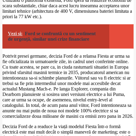
Utilizand o platforma existenta, Ford spera sa realizeze economii de
scara substantiale, chiar daca acest lucru inseamna acceptarea unor
limitari tehnice (arhitectura de 400 V, dimensiunea bateriei limitata a
priori la 77 kW etc.).
Vezi si:
Ford se confruntă cu un sentiment
de urgență, similar unei crize financiare
Potrivit presei germane, decizia Ford de a relansa Fiesta ar urma sa
fie oficializata in urmatoarele zile, in cadrul unei conferinte online.
Cu toate acestea, se pare ca, in ciuda rasturnarii situatiei in Europa
privind sfarsitul masinii termice in 2035, producatorul american nu
intentioneaza sa-si schimbe planurile. Viitorul sau va fi electric si ar
trebui sa fie prin intermediul unor modele mai accesibile decat
actualul Mustang Mach-e. Pe langa Explorer, compania din
Dearborn planuieste si sosirea unei versiuni electrice a lui Puma,
care ar urma sa ocupe, de asemenea, nivelul entry-level al
catalogului. In total, de acum pana anul viitor, Ford intentioneaza sa
anunte nu mai putin de noua noi modele 100% electrice si sa
comercializeze doua milioane de masini cu emisii zero pana in 2026.
Decizia Ford de a readuce la viață modelul Fiesta într-o formă
electrică este mai mult decât o simplă manevră de marketing; este o