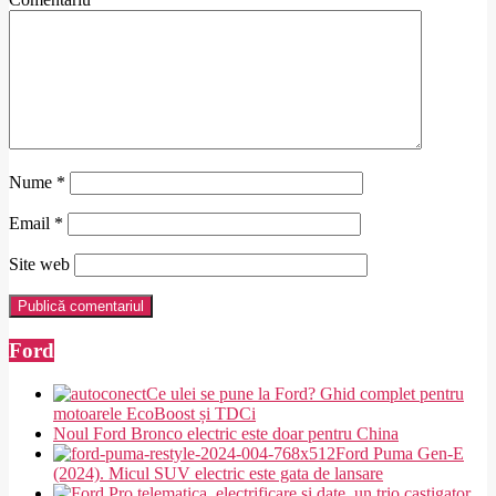
Nume
*
Email
*
Site web
Ford
Ce ulei se pune la Ford? Ghid complet pentru
motoarele EcoBoost și TDCi
Noul Ford Bronco electric este doar pentru China
Ford Puma Gen-E
(2024). Micul SUV electric este gata de lansare