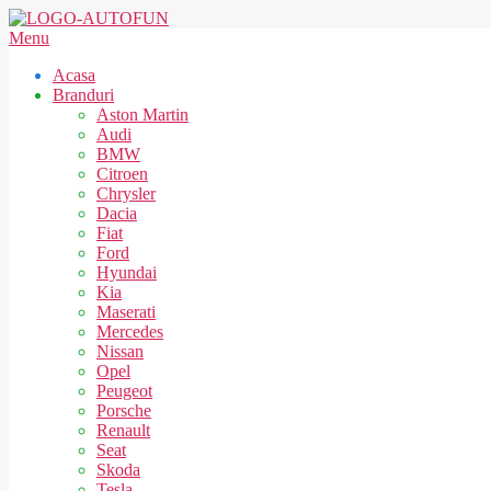
Skip
to
AUTOFUN
Secondary
Menu
content
Navigation
Acasa
Menu
Branduri
Aston Martin
Audi
BMW
Citroen
Chrysler
Dacia
Fiat
Ford
Hyundai
Kia
Maserati
Mercedes
Nissan
Opel
Peugeot
Porsche
Renault
Seat
Skoda
Tesla