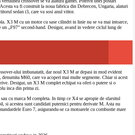
versiunea crossover se va alatura gamei. Potrivit unei postari
esta va fi construit la noua fabrica din Debrecen, Ungaria, alaturi
torul sedan i3, care va sosi anul viitor.
 X3 M cu un motor cu sase cilindri in linie nu se va mai intoarce,
e un „F97” second-hand. Desigur, avand in vedere ciclul lung de
ssover-ului imbunatatit, dar noul X3 M ar depasi in mod evident
, denumita M60, care va acoperi mai multe segmente. Chiar si acest
rive. Desigur, un X3 M complet echipat va oferi o putere si o
blu inca din prima zi.
 sau cu marca M completa. In timp ce X4 se apropie de sfarsitul
bil, si acestea sunt candidati puternici pentru derivate M. Asta nu
i standardele Euro 7, asigurandu-se ca motoarele cu combustie mare