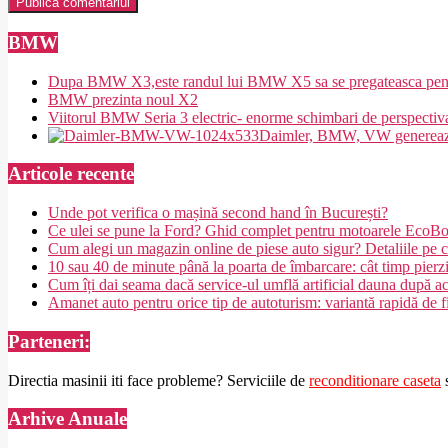
BMW
Dupa BMW X3,este randul lui BMW X5 sa se pregateasca pent
BMW prezinta noul X2
Viitorul BMW Seria 3 electric- enorme schimbari de perspectiv
Daimler, BMW, VW generează b
Articole recente
Unde pot verifica o mașină second hand în București?
Ce ulei se pune la Ford? Ghid complet pentru motoarele EcoB
Cum alegi un magazin online de piese auto sigur? Detaliile pe ca
10 sau 40 de minute până la poarta de îmbarcare: cât timp pierz
Cum îți dai seama dacă service-ul umflă artificial dauna după a
Amanet auto pentru orice tip de autoturism: variantă rapidă de f
Parteneri:
Directia masinii iti face probleme? Serviciile de
reconditionare caseta
s
Arhive Anuale