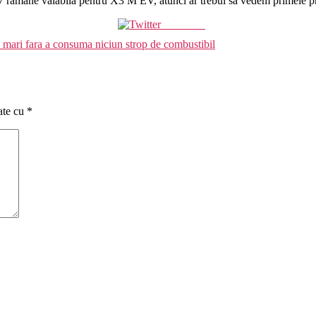
7 ramane valabila pentru X3 M EV, atunci ar trebui sa vedem primele p
Post on X
 mari fara a consuma niciun strop de combustibil
ate cu
*