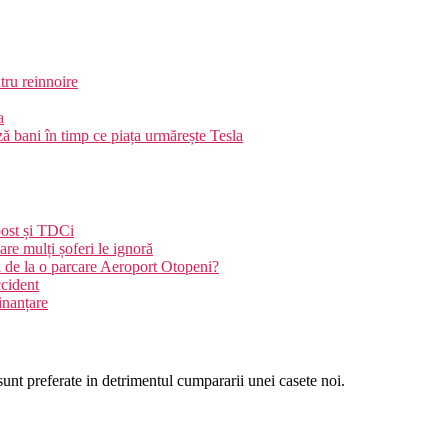
ru reinnoire
a
ani în timp ce piața urmărește Tesla
oost și TDCi
re mulți șoferi le ignoră
i de la o parcare Aeroport Otopeni?
ccident
inanțare
unt preferate in detrimentul cumpararii unei casete noi.