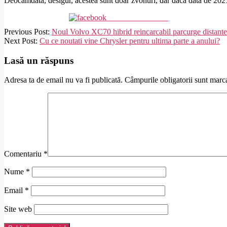
Deocamdata, desigur, acestea sunt doar zvonuri, dar daca data de 202
Share on Facebook
2025-
Previous Post:
Noul Volvo XC70 hibrid reincarcabil parcurge distante
09-
Next Post:
Cu ce noutati vine Chrysler pentru ultima parte a anului?
17
Lasă un răspuns
Adresa ta de email nu va fi publicată.
Câmpurile obligatorii sunt marc
Comentariu
*
Nume
*
Email
*
Site web