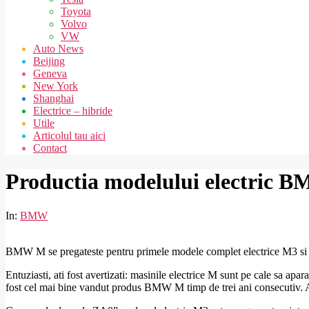
Toyota
Volvo
VW
Auto News
Beijing
Geneva
New York
Shanghai
Electrice – hibride
Utile
Articolul tau aici
Contact
Productia modelului electric B
In:
BMW
BMW M se pregateste pentru primele modele complet electrice M3 si X
Entuziasti, ati fost avertizati: masinile electrice M sunt pe cale sa 
fost cel mai bine vandut produs BMW M timp de trei ani consecutiv. Acu