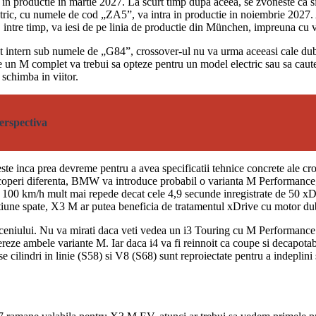
 productie in martie 2027. La scurt timp dupa aceea, se zvoneste ca si 
c, cu numele de cod „ZA5”, va intra in productie in noiembrie 2027. Ac
ntre timp, va iesi de pe linia de productie din München, impreuna cu vii
tern sub numele de „G84”, crossover-ul nu va urma aceeasi cale dubla.
 un M complet va trebui sa opteze pentru un model electric sau sa caut
chimba in viitor.
erspectiva
inca prea devreme pentru a avea specificatii tehnice concrete ale cro
 acoperi diferenta, BMW va introduce probabil o varianta M Performance
la 100 km/h mult mai repede decat cele 4,9 secunde inregistrate de 50 xD
ractiune spate, X3 M ar putea beneficia de tratamentul xDrive cu motor du
deceniului. Nu va mirati daca veti vedea un i3 Touring cu M Performance
enereze ambele variante M. Iar daca i4 va fi reinnoit ca coupe si decapota
ilindri in linie (S58) si V8 (S68) sunt reproiectate pentru a indeplin