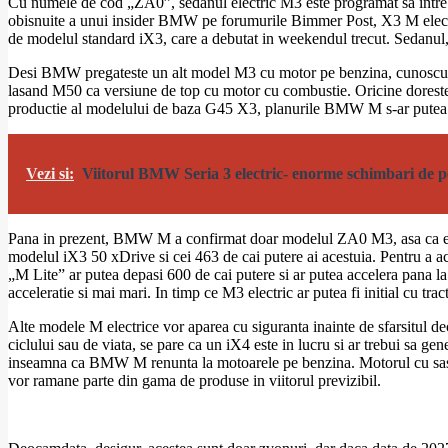
Cu numele de cod „ZA0”, sedanul electric M3 este programat sa intre in
obisnuite a unui insider BMW pe forumurile Bimmer Post, X3 M electri
de modelul standard iX3, care a debutat in weekendul trecut. Sedanul, i
Desi BMW pregateste un alt model M3 cu motor pe benzina, cunoscut in
lasand M50 ca versiune de top cu motor cu combustie. Oricine doreste
productie al modelului de baza G45 X3, planurile BMW M s-ar putea s
Vezi si:
Viitorul BMW Seria 3 electric- enorme schimbari de p
Pana in prezent, BMW M a confirmat doar modelul ZA0 M3, asa ca este 
modelul iX3 50 xDrive si cei 463 de cai putere ai acestuia. Pentru a
„M Lite” ar putea depasi 600 de cai putere si ar putea accelera pana 
acceleratie si mai mari. In timp ce M3 electric ar putea fi initial cu t
Alte modele M electrice vor aparea cu siguranta inainte de sfarsitul 
ciclului sau de viata, se pare ca un iX4 este in lucru si ar trebui sa g
inseamna ca BMW M renunta la motoarele pe benzina. Motorul cu sase c
vor ramane parte din gama de produse in viitorul previzibil.