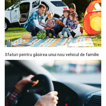
27
Sfaturi pentru găsirea unui nou vehicul de familie
2020-
02-
27