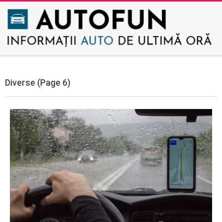
Skip
to
content
AUTOFUN
Secondary
Navigation
Diverse
(Page 6)
Menu