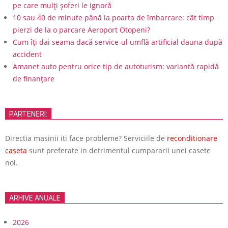
pe care mulți șoferi le ignoră
10 sau 40 de minute până la poarta de îmbarcare: cât timp
pierzi de la o parcare Aeroport Otopeni?
Cum îți dai seama dacă service-ul umflă artificial dauna după
accident
Amanet auto pentru orice tip de autoturism: variantă rapidă
de finanțare
PARTENERI:
Directia masinii iti face probleme? Serviciile de
reconditionare
caseta
sunt preferate in detrimentul cumpararii unei casete
noi.
ARHIVE ANUALE
2026