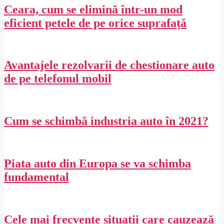
27
Ceara, cum se elimină într-un mod
eficient petele de pe orice suprafață
2020-
02-
27
Avantajele rezolvarii de chestionare auto
de pe telefonul mobil
2020-
02-
27
Cum se schimbă industria auto în 2021?
2020-
02-
27
Piata auto din Europa se va schimba
fundamental
2020-
02-
27
Cele mai frecvente situații care cauzează