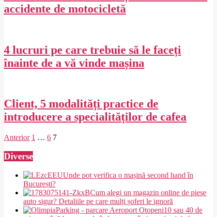
accidente de motocicletă
2020-
02-
27
4 lucruri pe care trebuie să le faceți
înainte de a vă vinde mașina
2020-
02-
27
Client, 5 modalități practice de
introducere a specialităților de cafea
2020-
Paginație
Anterior
1
…
6
7
02-
articole
27
Diverse
Unde pot verifica o mașină second hand în
București?
Cum alegi un magazin online de piese
auto sigur? Detaliile pe care mulți șoferi le ignoră
10 sau 40 de