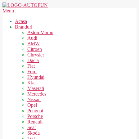
Skip
to
AUTOFUN
Secondary
Menu
content
Navigation
Acasa
Menu
Branduri
Aston Martin
Audi
BMW
Citroen
Chrysler
Dacia
Fiat
Ford
Hyundai
Kia
Maserati
Mercedes
Nissan
Opel
Peugeot
Porsche
Renault
Seat
Skoda
Tesla