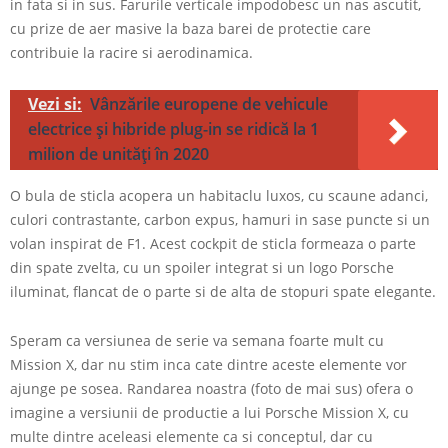
in fata si in sus. Farurile verticale impodobesc un nas ascutit,
cu prize de aer masive la baza barei de protectie care
contribuie la racire si aerodinamica.
Vezi si:
Vânzările europene de vehicule
electrice și hibride plug-in se ridică la 1
milion de unități în 2020
O bula de sticla acopera un habitaclu luxos, cu scaune adanci,
culori contrastante, carbon expus, hamuri in sase puncte si un
volan inspirat de F1. Acest cockpit de sticla formeaza o parte
din spate zvelta, cu un spoiler integrat si un logo Porsche
iluminat, flancat de o parte si de alta de stopuri spate elegante.
Speram ca versiunea de serie va semana foarte mult cu
Mission X, dar nu stim inca cate dintre aceste elemente vor
ajunge pe sosea. Randarea noastra (foto de mai sus) ofera o
imagine a versiunii de productie a lui Porsche Mission X, cu
multe dintre aceleasi elemente ca si conceptul, dar cu