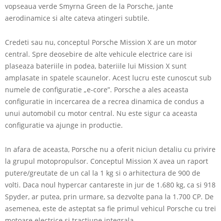
vopseaua verde Smyrna Green de la Porsche, jante
aerodinamice si alte cateva atingeri subtile.
Credeti sau nu, conceptul Porsche Mission X are un motor
central. Spre deosebire de alte vehicule electrice care isi
plaseaza bateriile in podea, bateriile lui Mission X sunt
amplasate in spatele scaunelor. Acest lucru este cunoscut sub
numele de configuratie „e-core”. Porsche a ales aceasta
configuratie in incercarea de a recrea dinamica de condus a
unui automobil cu motor central. Nu este sigur ca aceasta
configuratie va ajunge in productie.
In afara de aceasta, Porsche nu a oferit niciun detaliu cu privire
la grupul motopropulsor. Conceptul Mission X avea un raport
putere/greutate de un cal la 1 kg si o arhitectura de 900 de
volti. Daca noul hypercar cantareste in jur de 1.680 kg, ca si 918
Spyder, ar putea, prin urmare, sa dezvolte pana la 1.700 CP. De
asemenea, este de asteptat sa fie primul vehicul Porsche cu trei
motoare electrice si tractiune integrala.