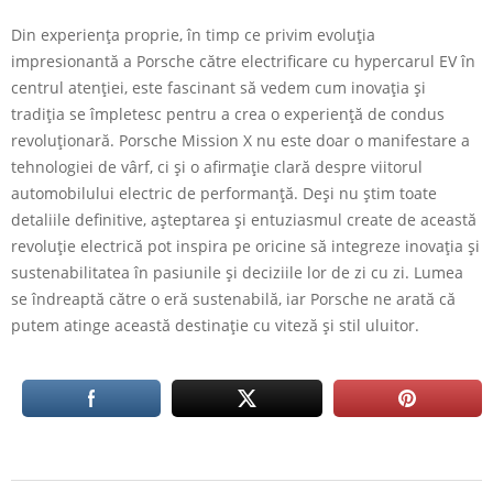
Din experiența proprie, în timp ce privim evoluția
impresionantă a Porsche către electrificare cu hypercarul EV în
centrul atenției, este fascinant să vedem cum inovația și
tradiția se împletesc pentru a crea o experiență de condus
revoluționară. Porsche Mission X nu este doar o manifestare a
tehnologiei de vârf, ci și o afirmație clară despre viitorul
automobilului electric de performanță. Deși nu știm toate
detaliile definitive, așteptarea și entuziasmul create de această
revoluție electrică pot inspira pe oricine să integreze inovația și
sustenabilitatea în pasiunile și deciziile lor de zi cu zi. Lumea
se îndreaptă către o eră sustenabilă, iar Porsche ne arată că
putem atinge această destinație cu viteză și stil uluitor.
2023-