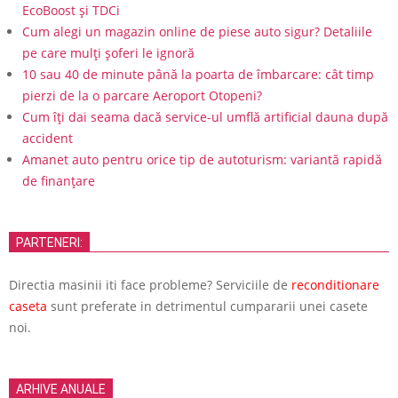
EcoBoost și TDCi
Cum alegi un magazin online de piese auto sigur? Detaliile
pe care mulți șoferi le ignoră
10 sau 40 de minute până la poarta de îmbarcare: cât timp
pierzi de la o parcare Aeroport Otopeni?
Cum îți dai seama dacă service-ul umflă artificial dauna după
accident
Amanet auto pentru orice tip de autoturism: variantă rapidă
de finanțare
PARTENERI:
Directia masinii iti face probleme? Serviciile de
reconditionare
caseta
sunt preferate in detrimentul cumpararii unei casete
noi.
ARHIVE ANUALE