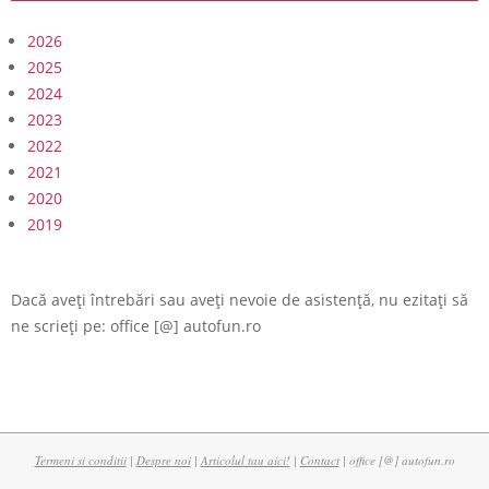
2026
2025
2024
2023
2022
2021
2020
2019
Dacă aveți întrebări sau aveți nevoie de asistență, nu ezitați să
ne scrieți pe: office [@] autofun.ro
Termeni si conditii
|
Despre noi
|
Articolul tau aici!
|
Contact
| office [@] autofun.ro