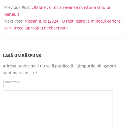
02-
Previous Post:
„Rafale”, o mica revansa in istoria stilului
27
Renault
Next Post:
Nissan Juke (2024). O restilizare la mijlocul carierei
care trece (aproape) neobservata
LASĂ UN RĂSPUNS
Adresa ta de email nu va fi publicată.
Câmpurile obligatorii
sunt marcate cu
*
Comentariu
*