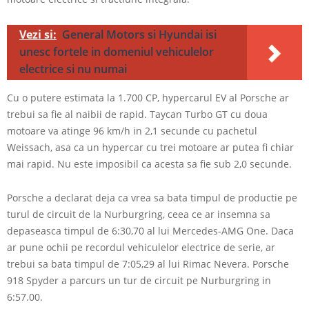
Vezi si:
General Motors si Hyundai isi
unesc fortele in domeniul vehiculelor
electrice si nu numai
Cu o putere estimata la 1.700 CP, hypercarul EV al Porsche ar
trebui sa fie al naibii de rapid. Taycan Turbo GT cu doua
motoare va atinge 96 km/h in 2,1 secunde cu pachetul
Weissach, asa ca un hypercar cu trei motoare ar putea fi chiar
mai rapid. Nu este imposibil ca acesta sa fie sub 2,0 secunde.
Porsche a declarat deja ca vrea sa bata timpul de productie pe
turul de circuit de la Nurburgring, ceea ce ar insemna sa
depaseasca timpul de 6:30,70 al lui Mercedes-AMG One. Daca
ar pune ochii pe recordul vehiculelor electrice de serie, ar
trebui sa bata timpul de 7:05,29 al lui Rimac Nevera. Porsche
918 Spyder a parcurs un tur de circuit pe Nurburgring in
6:57.00.