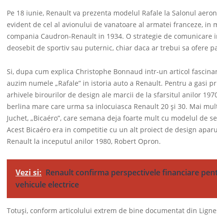
Pe 18 iunie, Renault va prezenta modelul Rafale la Salonul aero
evident de cel al avionului de vanatoare al armatei franceze, in 
compania Caudron-Renault in 1934. O strategie de comunicare ind
deosebit de sportiv sau puternic, chiar daca ar trebui sa ofere p
Si, dupa cum explica Christophe Bonnaud intr-un articol fascina
auzim numele „Rafale” in istoria auto a Renault. Pentru a gasi p
arhivele birourilor de design ale marcii de la sfarsitul anilor 19
berlina mare care urma sa inlocuiasca Renault 20 și 30. Mai mult
Juchet, „Bicaéro”, care semana deja foarte mult cu modelul de s
Acest Bicaéro era in competitie cu un alt proiect de design aparut
Renault la inceputul anilor 1980, Robert Opron.
Vezi si:
Renault confirma perspectivele financiare pentr
vehicule electrice
Totuși, conform articolului extrem de bine documentat din Lignes 