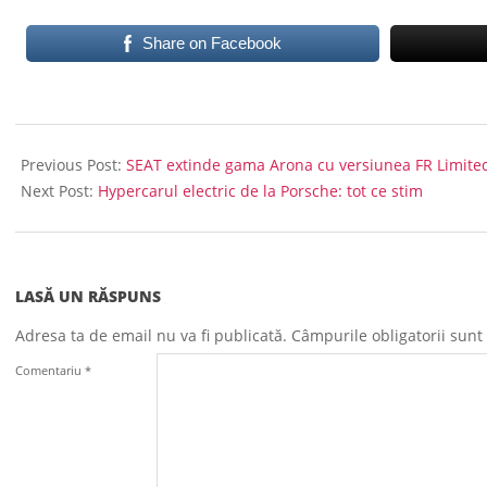
Share on Facebook
2023-
02-
Previous Post:
SEAT extinde gama Arona cu versiunea FR Limite
27
Next Post:
Hypercarul electric de la Porsche: tot ce stim
LASĂ UN RĂSPUNS
Adresa ta de email nu va fi publicată.
Câmpurile obligatorii sun
Comentariu
*