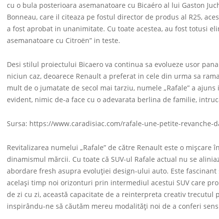
cu o bula posterioara asemanatoare cu Bicaéro al lui Gaston Juch
Bonneau, care il citeaza pe fostul director de produs al R25, aces
a fost aprobat in unanimitate. Cu toate acestea, au fost totusi el
asemanatoare cu Citroën” in teste.
Desi stilul proiectului Bicaero va continua sa evolueze usor pana 
niciun caz, deoarece Renault a preferat in cele din urma sa ram
mult de o jumatate de secol mai tarziu, numele „Rafale” a ajuns i
evident, nimic de-a face cu o adevarata berlina de familie, intru
Sursa: https://www.caradisiac.com/rafale-une-petite-revanche-d
Revitalizarea numelui „Rafale” de către Renault este o mișcare în
dinamismul mărcii. Cu toate că SUV-ul Rafale actual nu se alinia
abordare fresh asupra evoluției design-ului auto. Este fascinant 
același timp noi orizonturi prin intermediul acestui SUV care prom
de zi cu zi, această capacitate de a reinterpreta creativ trecutul p
inspirându-ne să căutăm mereu modalități noi de a conferi sens t