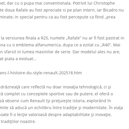
et, dar cu o pupa mai conventionala. Potrivit lui Christophe
te doua Rafale au fost apreciate si pe plan intern, iar Bicaéro nu
iminate, in special pentru ca au fost percepute ca fiind „prea
la versiunea finala a R25, numele „Rafale” nu ar fi fost pastrat in
ana cu o emblema alfanumerica, dupa ce a ezitat cu „R40”. Mai
n sfarsit in lumea masinilor de serie. Dar modelul ales nu are,
cat piata a evoluat…
ans-l-histoire-du-style-renault-202518.htm
drăzneață care reflectă nu doar inovația tehnologică, ci și
ză complet cu conceptele sportive sau de putere, el oferă o
să observi cum Renault își prețuiește istoria, explorând în
ite să aducă un echilibru între tradiție și modernitate. În viața
oate fi o lecție valoroasă despre adaptabilitate și inovație,
radițiilor noastre.