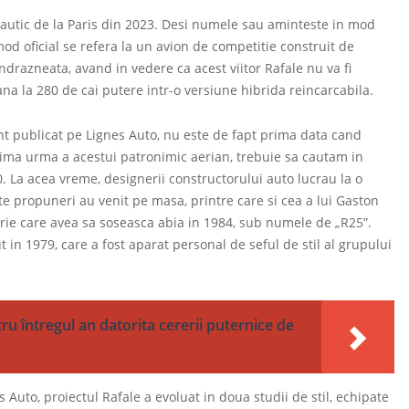
nautic de la Paris din 2023. Desi numele sau aminteste in mod
mod oficial se refera la un avion de competitie construit de
razneata, avand in vedere ca acest viitor Rafale nu va fi
ana la 280 de cai putere intr-o versiune hibrida reincarcabila.
nt publicat pe Lignes Auto, nu este de fapt prima data cand
rima urma a acestui patronimic aerian, trebuie sa cautam in
70. La acea vreme, designerii constructorului auto lucrau la o
e propuneri au venit pe masa, printre care si cea a lui Gaston
erie care avea sa soseasca abia in 1984, sub numele de „R25”.
 in 1979, care a fost aparat personal de seful de stil al grupului
u întregul an datorita cererii puternice de
Auto, proiectul Rafale a evoluat in doua studii de stil, echipate