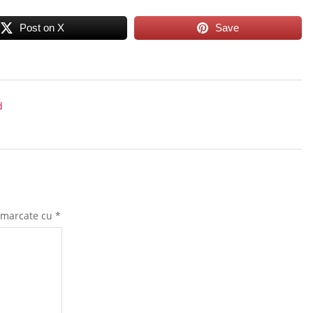
Post on X
Save
d
t marcate cu
*