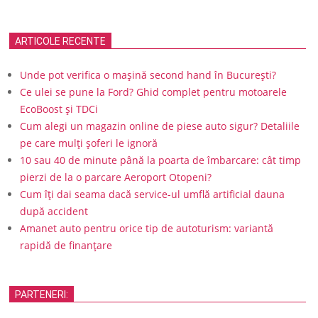
ARTICOLE RECENTE
Unde pot verifica o mașină second hand în București?
Ce ulei se pune la Ford? Ghid complet pentru motoarele
EcoBoost și TDCi
Cum alegi un magazin online de piese auto sigur? Detaliile
pe care mulți șoferi le ignoră
10 sau 40 de minute până la poarta de îmbarcare: cât timp
pierzi de la o parcare Aeroport Otopeni?
Cum îți dai seama dacă service-ul umflă artificial dauna
după accident
Amanet auto pentru orice tip de autoturism: variantă
rapidă de finanțare
PARTENERI: