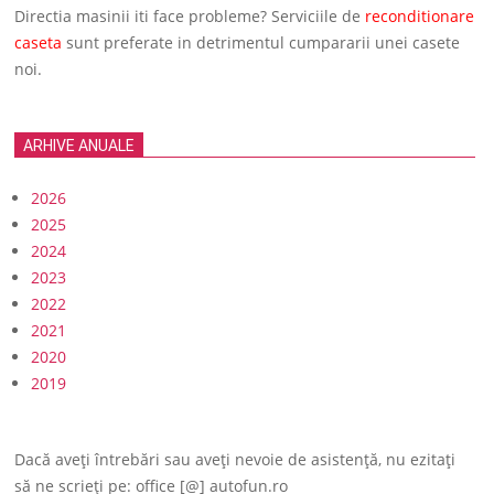
Directia masinii iti face probleme? Serviciile de
reconditionare
caseta
sunt preferate in detrimentul cumpararii unei casete
noi.
ARHIVE ANUALE
2026
2025
2024
2023
2022
2021
2020
2019
Dacă aveți întrebări sau aveți nevoie de asistență, nu ezitați
să ne scrieți pe: office [@] autofun.ro