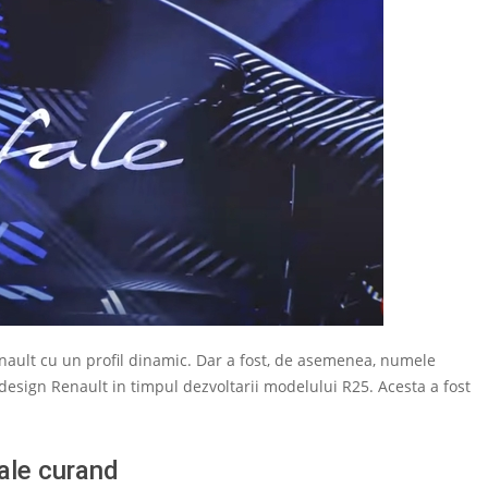
nault cu un profil dinamic. Dar a fost, de asemenea, numele
design Renault in timpul dezvoltarii modelului R25. Acesta a fost
ale curand